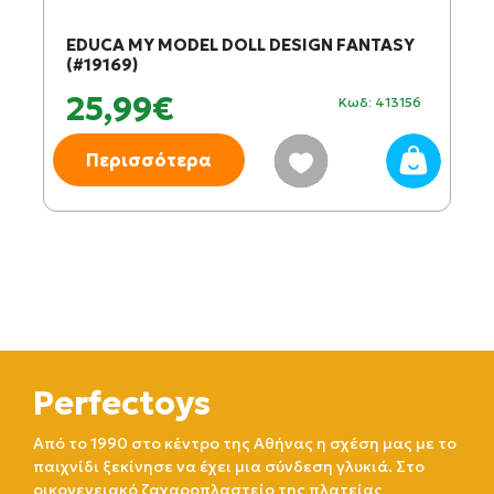
EDUCA MY MODEL DOLL DESIGN FANTASY
(#19169)
25,99€
Κωδ: 413156
Περισσότερα
Perfectoys
Από το 1990 στο κέντρο της Αθήνας η σχέση μας με το
παιχνίδι ξεκίνησε να έχει μια σύνδεση γλυκιά. Στο
οικογενειακό ζαχαροπλαστείο της πλατείας