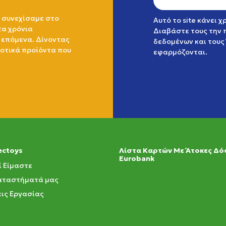
 συνεχίσαμε στο
Αυτό το site κάνει 
τα χρόνια
Διαβάστε τους την
 επόμενα. Δίνοντας
δεδομένων
και τους
ιοτικά προϊόντα που
εφαρμόζονται.
ectoys
Λίστα Καρτών Με Άτοκες Δό
Eurobank
ί Είμαστε
αταστήματά μας
ις Εργασίας