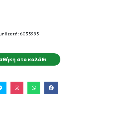
μηθευτή: 6053993
σθήκη στο καλάθι