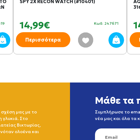
 ΤΟ
SPY 2X RECON WATCH (#10401)
AQ
ΩΝ
31
14,99€
1
319
Κωδ: 247671
Περισσότερα
Μάθε τα 
 σχέση μας με το
Συμπλήρωσε το emai
η γλυκιά. Στο
νέα μας και όλα τα 
ατείας Βικτωρίας,
ινόταν ολοένα και