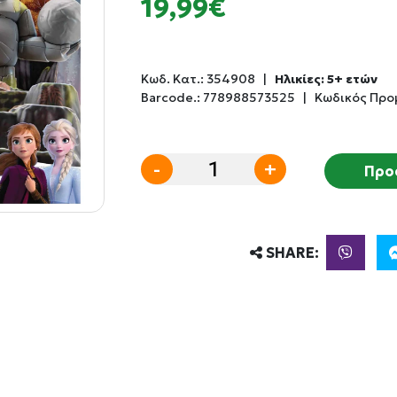
19,99€
Κωδ. Κατ.:
354908
|
Ηλικίες: 5+ ετών
Barcode.:
778988573525
|
Κωδικός Προ
-
+
Προ
SHARE: