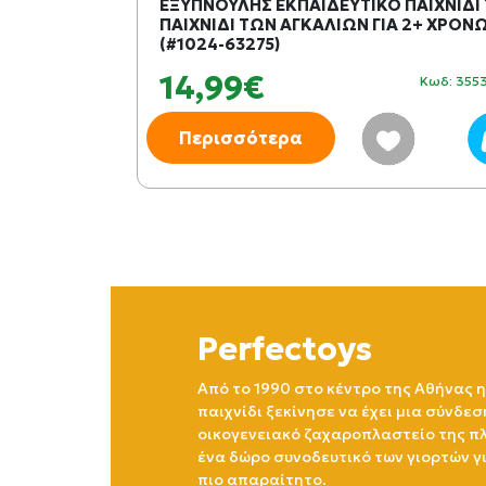
ΑΚΑΣ
ΕΞΥΠΝΟΥΛΗΣ ΕΚΠΑΙΔΕΥΤΙΚΟ ΠΑΙΧΝΙΔΙ
ΝΑΚΑΣ
ΠΑΙΧΝΙΔΙ ΤΩΝ ΑΓΚΑΛΙΩΝ ΓΙΑ 2+ ΧΡΟΝ
(#1024-63275)
14,99€
Κωδ: 429458
Κωδ: 355
Περισσότερα
Perfectoys
Από το 1990 στο κέντρο της Αθήνας η
παιχνίδι ξεκίνησε να έχει μια σύνδεσ
οικογενειακό ζαχαροπλαστείο της πλ
ένα δώρο συνοδευτικό των γιορτών γ
πιο απαραίτητο.