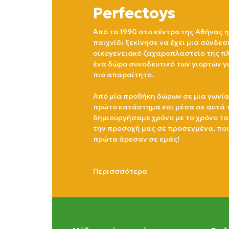
Perfectoys
Από το 1990 στο κέντρο της Αθήνας η
παιχνίδι ξεκίνησε να έχει μια σύνδεσ
οικογενειακό ζαχαροπλαστείο της πλ
ένα δώρο συνοδευτικό των γιορτών γ
πιο απαραίτητο.
Από μία προθήκη δώρων σε μια γωνία
πρώτο κατάστημα και μέσα σε αυτά 
δημιουργήσαμε χρόνο με το χρόνο τα
την προσοχή μας σε προσεγμένα, πο
πρώτα άρεσαν σε εμάς!
Περισσσότερα