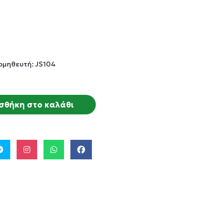
ομηθευτή: JS104
σθήκη στο καλάθι