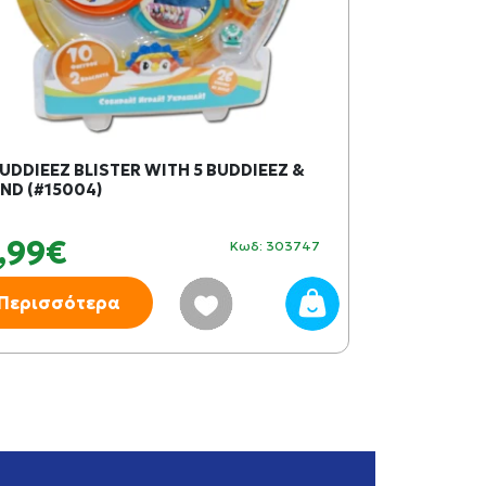
UDDIEEZ BLISTER WITH 5 BUDDIEEZ &
UNICO PLUS 
ND (#15004)
ΣΚΑΦΗ 46 τε
,99€
19,99€
Κωδ: 303747
Περισσότερα
Περισσότ