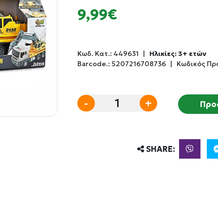
9,99€
Κωδ. Κατ.:
449631
|
Ηλικίες: 3+ ετών
Barcode.:
5207216708736
|
Κωδικός Πρ
-
+
Προ
SHARE: