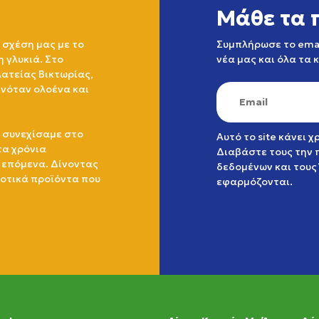
Μάθε τα 
 σχέση μας με το
Συμπλήρωσε το emai
η γλυκιά. Στο
νέα μας και όλα τα 
ατείας Βικτωρίας,
ινόταν ολοένα και
 συνεχίσαμε στο
Αυτό το site κάνει 
τα χρόνια
Διαβάστε τους την
 επόμενα. Δίνοντας
δεδομένων
και τους
ιοτικά προϊόντα που
εφαρμόζονται.