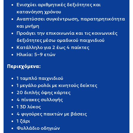
Ενισχύει αριθμητικές δεξιότητες και
κατανόηση χρόνου
Αναπτύσσει συγκέντρωση, παρατηρητικότητα
και μνήμη
Προάγει την επικοινωνία και τις κοινωνικές
δεξιότητες μέσω ομαδικού παιχνιδιού
Κατάλληλο για 2 έως 4 παίκτες
Ηλικία: 5–9 ετών
Περιεχόμενα:
1 ταμπλό παιχνιδιού
1 μεγάλο ρολόι με κινητούς δείκτες
20 διπλής όψης κάρτες
4 πίνακες συλλογής
1 3D λύκος
4 φιγούρες παικτών με βάσεις
1 ζάρι
Φυλλάδιο οδηγιών