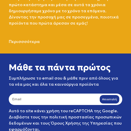
πρώτο κατάστημα και μέσα σε αυτά τα χρόνια
δημιουργήσαμε χρόνο με το χρόνο τα επόμενα.
Δίνοντας την προσοχή μας σε προσεγμένα, ποιοτικά
προϊόντα που πρώτα άρεσαν σε εμάς!
Περισσσότερα
Μάθε τα πάντα πρώτος
Συμπλήρωσε το email σου & μάθε πριν από όλους για
τα νέα μας και όλα τα καινούργια προϊόντα
Αποστολή
Αυτό το site κάνει χρήση του reCAPTCHA της Google.
Διαβάστε τους την
πολιτική προστασίας προσωπικών
δεδομένων
και τους
Όρους Χρήσης της Υπηρεσίας
που
εφαρμόζονται.