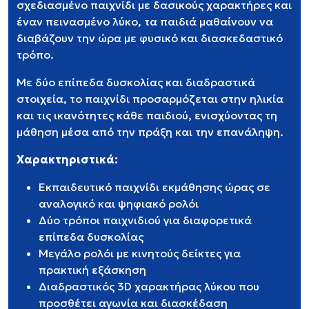
σχεδιασμένο παιχνίδι με δασικούς χαρακτήρες και
έναν πεινασμένο λύκο, τα παιδιά μαθαίνουν να
διαβάζουν την ώρα με φυσικό και διασκεδαστικό
τρόπο.
Με δύο επίπεδα δυσκολίας και διαδραστικά
στοιχεία, το παιχνίδι προσαρμόζεται στην ηλικία
και τις ικανότητες κάθε παιδιού, ενισχύοντας τη
μάθηση μέσα από την πράξη και την επανάληψη.
Χαρακτηριστικά:
Εκπαιδευτικό παιχνίδι εκμάθησης ώρας σε
αναλογικό και ψηφιακό ρολόι
Δύο τρόποι παιχνιδιού για διαφορετικά
επίπεδα δυσκολίας
Μεγάλο ρολόι με κινητούς δείκτες για
πρακτική εξάσκηση
Διαδραστικός 3D χαρακτήρας λύκου που
προσθέτει αγωνία και διασκέδαση