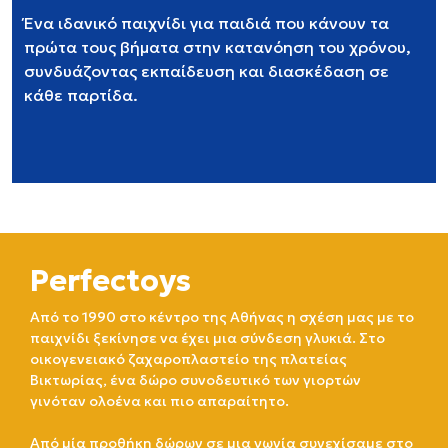
Ένα ιδανικό παιχνίδι για παιδιά που κάνουν τα
πρώτα τους βήματα στην κατανόηση του χρόνου,
συνδυάζοντας εκπαίδευση και διασκέδαση σε
κάθε παρτίδα.
Perfectoys
Από το 1990 στο κέντρο της Αθήνας η σχέση μας με το
παιχνίδι ξεκίνησε να έχει μια σύνδεση γλυκιά. Στο
οικογενειακό ζαχαροπλαστείο της πλατείας
Βικτωρίας, ένα δώρο συνοδευτικό των γιορτών
γινόταν ολοένα και πιο απαραίτητο.
Από μία προθήκη δώρων σε μια γωνία συνεχίσαμε στο