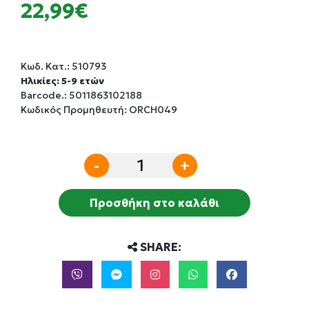
22,99€
Κωδ. Κατ.:
510793
Ηλικίες: 5-9 ετών
Barcode.:
5011863102188
Κωδικός Προμηθευτή: ORCH049
-
+
Προσθήκη στο καλάθι
SHARE: