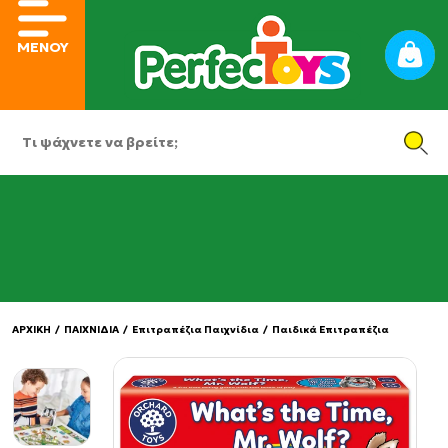
ΜΕΝΟΥ
ΑΡΧΙΚΗ
/
ΠΑΙΧΝΙΔΙΑ
/
Επιτραπέζια Παιχνίδια
/
Παιδικά Επιτραπέζια