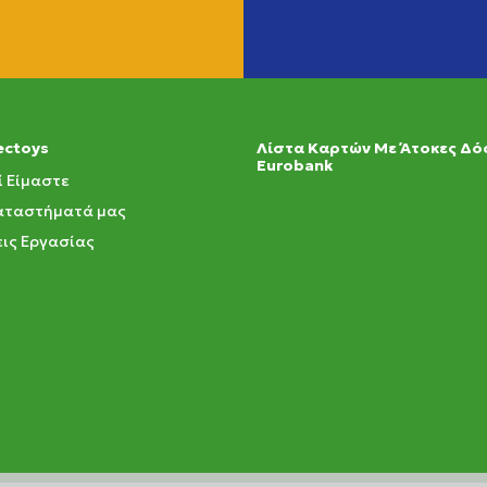
ectoys
Λίστα Καρτών Με Άτοκες Δό
Eurobank
ί Είμαστε
αταστήματά μας
ις Εργασίας