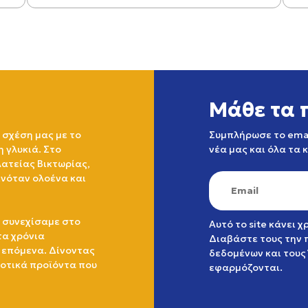
Μάθε τα 
 σχέση μας με το
Συμπλήρωσε το emai
η γλυκιά. Στο
νέα μας και όλα τα 
ατείας Βικτωρίας,
ινόταν ολοένα και
 συνεχίσαμε στο
Αυτό το site κάνει 
τα χρόνια
Διαβάστε τους την
 επόμενα. Δίνοντας
δεδομένων
και τους
ιοτικά προϊόντα που
εφαρμόζονται.