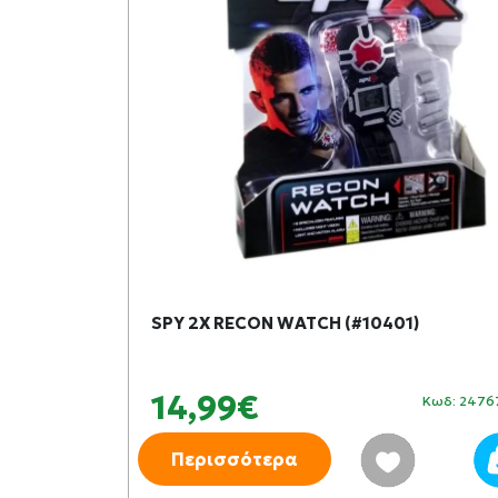
278)
SPY 2X RECON WATCH (#10401)
14,99€
Κωδ: 278442
Κωδ: 2476
Περισσότερα