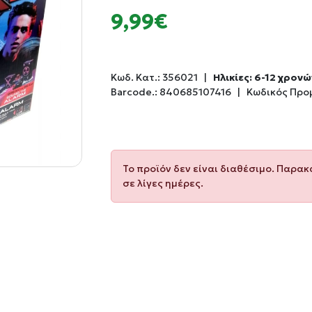
9,99€
Κωδ. Κατ.:
356021
|
Ηλικίες: 6-12 χρονώ
Barcode.:
840685107416
|
Κωδικός Προμ
Το προϊόν δεν είναι διαθέσιμο. Παρα
σε λίγες ημέρες.