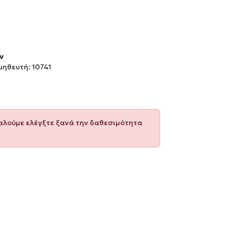
ν
ηθευτή: 10741
καλούμε ελέγξτε ξανά την δαθεσιμότητα