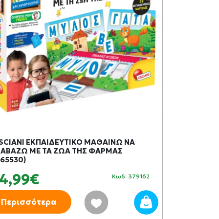
ISCIANI ΕΚΠΑΙΔΕΥΤΙΚΟ ΜΑΘΑΙΝΩ ΝΑ
SPY X DIY V
ΙΑΒΑΖΩ ΜΕ ΤΑ ΖΩΑ ΤΗΣ ΦΑΡΜΑΣ
#65530)
14,99€
9,99€
Κωδ: 379162
Περισσότερα
Περισσό