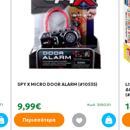
SPY X MICRO DOOR ALARM (#10535)
L
Δ
(
9,99€
71
Κωδ: 356020
Περισσότερα