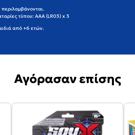
ν περιλαμβάνονται.
αταρίες τύπου: AAA (LR03) x 3
αιδιά από +6 ετών.
Αγόρασαν επίσης