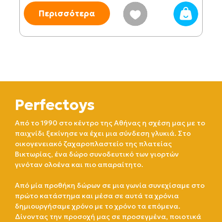
Περισσότερα
Perfectoys
Από το 1990 στο κέντρο της Αθήνας η σχέση μας με το
παιχνίδι ξεκίνησε να έχει μια σύνδεση γλυκιά. Στο
οικογενειακό ζαχαροπλαστείο της πλατείας
Βικτωρίας, ένα δώρο συνοδευτικό των γιορτών
γινόταν ολοένα και πιο απαραίτητο.
Από μία προθήκη δώρων σε μια γωνία συνεχίσαμε στο
πρώτο κατάστημα και μέσα σε αυτά τα χρόνια
δημιουργήσαμε χρόνο με το χρόνο τα επόμενα.
Δίνοντας την προσοχή μας σε προσεγμένα, ποιοτικά