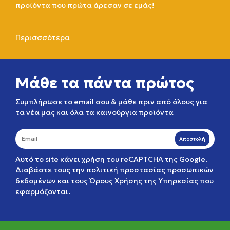
προϊόντα που πρώτα άρεσαν σε εμάς!
Περισσσότερα
Μάθε τα πάντα πρώτος
Συμπλήρωσε το email σου & μάθε πριν από όλους για
τα νέα μας και όλα τα καινούργια προϊόντα
Αποστολή
Αυτό το site κάνει χρήση του reCAPTCHA της Google.
Διαβάστε τους την
πολιτική προστασίας προσωπικών
δεδομένων
και τους
Όρους Χρήσης της Υπηρεσίας
που
εφαρμόζονται.