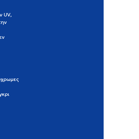
ν UV,
την
εν
όχρωμες
γκρι