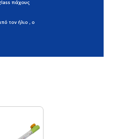
rglass πάχους
ό τον ήλιο , ο