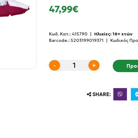
47,99€
Κωδ. Κατ.:
415790
|
Ηλικίες: 18+ ετών
Barcode.:
5203199019371
|
Κωδικός Προ
-
+
Προ
SHARE: