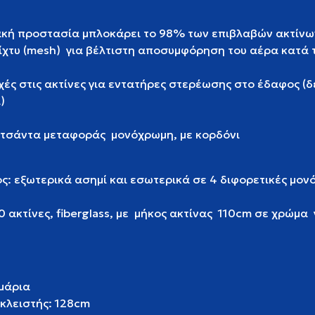
ακτηριστικά:
ακή προστασία μπλοκάρει το 98% των επιβλαβών ακτίνω
δίχτυ (mesh) για βέλτιστη αποσυμφόρηση του αέρα κατά 
ρήση
οχές στις ακτίνες για εντατήρες στερέωσης στο έδαφος (δ
)
 τσάντα μεταφοράς μονόχρωμη, με κορδόνι
μου.
: εξωτερικά ασημί και εσωτερικά σε 4 διφορετικές μον
 ακτίνες, fiberglass, με μήκος ακτίνας 110cm σε χρώμα 
οιχτό
διαγραφές:
μάρια
κλειστής: 128cm