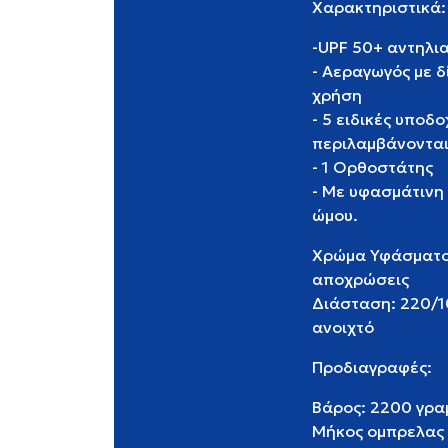
Χαρ
-UPF 50+ αντηλι
- Αεραγωγός με 
χ
- 5 ειδικές υποδ
περιλαμβάνονται
- 1 Ορθοστάτης
- Με υφασμάτινη
ώ
Χρώμα Υφάσματος
αποχρώσεις
Διάσταση: 220/10
αν
Προ
Βάρος: 2200 γρα
Μήκος ομπρελας 