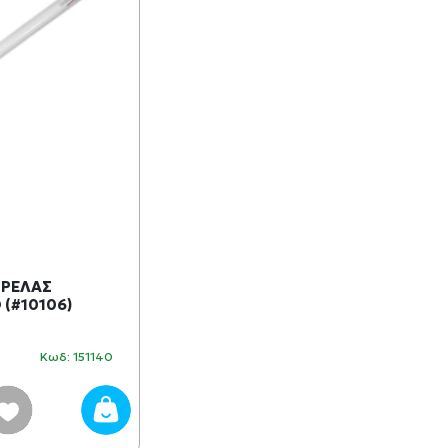
ΠΡΕΛΑΣ
(#10106)
Κωδ: 151140