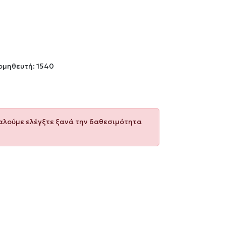
ομηθευτή: 1540
καλούμε ελέγξτε ξανά την δαθεσιμότητα