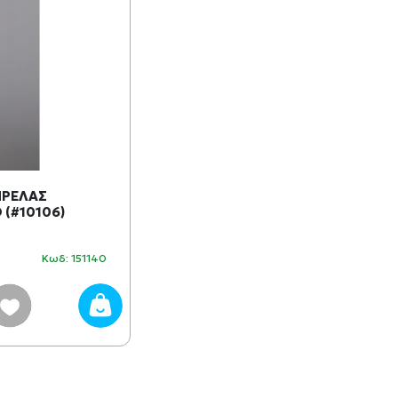
ΠΡΕΛΑΣ
(#10106)
Κωδ: 151140