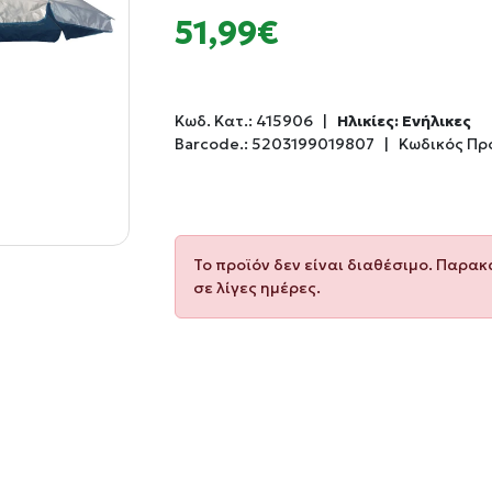
51,99€
Κωδ. Κατ.:
415906
|
Ηλικίες: Ενήλικες
Barcode.:
5203199019807
|
Κωδικός Πρ
Το προϊόν δεν είναι διαθέσιμο. Παρα
σε λίγες ημέρες.