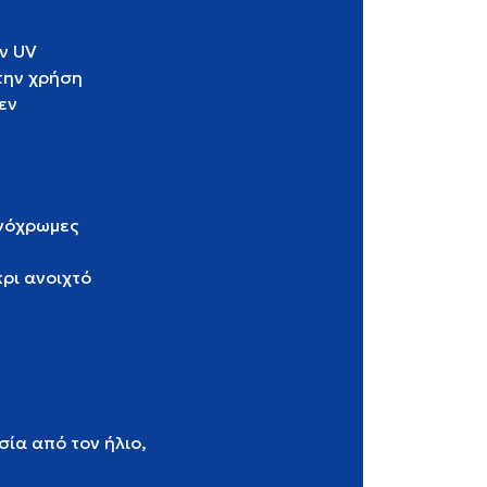
ν UV
την χρήση
εν
ονόχρωμες
κρι ανοιχτό
ία από τον ήλιο,