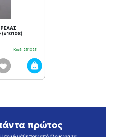
ΠΡΕΛΑΣ
(#10108)
Κωδ: 231025
πάντα πρώτος
l σου & μάθε πριν από όλους για τα