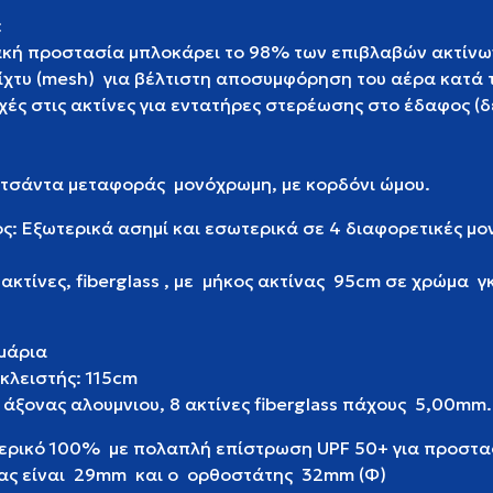
:
ακή προστασία μπλοκάρει το 98% των επιβλαβών ακτίνω
δίχτυ (mesh) για βέλτιστη αποσυμφόρηση του αέρα κατά 
οχές στις ακτίνες για εντατήρες στερέωσης στο έδαφος (δ
 τσάντα μεταφοράς μονόχρωμη, με κορδόνι ώμου.
: Εξωτερικά ασημί και εσωτερικά σε 4 διαφορετικές μ
ακτίνες, fiberglass , με μήκος ακτίνας 95cm σε χρώμα γ
μάρια
κλειστής: 115cm
ς άξονας αλουμνιου, 8 ακτίνες fiberglass πάχους 5,00mm.
ρικό 100% με πολαπλή επίστρωση UPF 50+ για προστασ
νας είναι 29mm και ο ορθοστάτης 32mm (Φ)