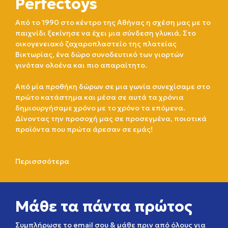
Perfectoys
Από το 1990 στο κέντρο της Αθήνας η σχέση μας με το
παιχνίδι ξεκίνησε να έχει μια σύνδεση γλυκιά. Στο
οικογενειακό ζαχαροπλαστείο της πλατείας
Βικτωρίας, ένα δώρο συνοδευτικό των γιορτών
γινόταν ολοένα και πιο απαραίτητο.
Από μία προθήκη δώρων σε μια γωνία συνεχίσαμε στο
πρώτο κατάστημα και μέσα σε αυτά τα χρόνια
δημιουργήσαμε χρόνο με το χρόνο τα επόμενα.
Δίνοντας την προσοχή μας σε προσεγμένα, ποιοτικά
προϊόντα που πρώτα άρεσαν σε εμάς!
Περισσσότερα
Μάθε τα πάντα πρώτος
Συμπλήρωσε το email σου & μάθε πριν από όλους για