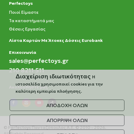
Perfectoys
Ποιοί Είμαστε
Τα καταστήματά μας
Θέσεις Εργασίας
Λίστα Καρτών Με Άτοκες Δόσεις Eurobank
Eπικοινωνία
sales@perfectoys.gr
210 8211 511
Διαχείριση ιδιωτικότητας
Η
ιστοσελίδα χρησιμοποιεί cookies για την
Ακολουθήστε μας
καλύτερη εμπειρία πλοήγησης.
ΑΠΟΔΟΧΗ ΟΛΩΝ
ΑΠΟΡΡΙΨΗ ΟΛΩΝ
© Perfectoys Πανταζόπουλος Α.Ε. © 2010 - 2026.
All Rights Reserved.