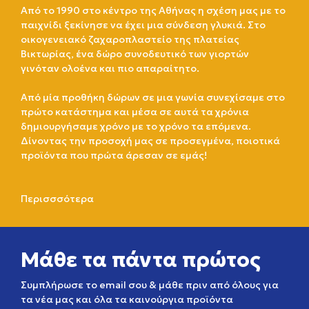
Από το 1990 στο κέντρο της Αθήνας η σχέση μας με το
παιχνίδι ξεκίνησε να έχει μια σύνδεση γλυκιά. Στο
οικογενειακό ζαχαροπλαστείο της πλατείας
Βικτωρίας, ένα δώρο συνοδευτικό των γιορτών
γινόταν ολοένα και πιο απαραίτητο.
Από μία προθήκη δώρων σε μια γωνία συνεχίσαμε στο
πρώτο κατάστημα και μέσα σε αυτά τα χρόνια
δημιουργήσαμε χρόνο με το χρόνο τα επόμενα.
Δίνοντας την προσοχή μας σε προσεγμένα, ποιοτικά
προϊόντα που πρώτα άρεσαν σε εμάς!
Περισσσότερα
Μάθε τα πάντα πρώτος
Συμπλήρωσε το email σου & μάθε πριν από όλους για
τα νέα μας και όλα τα καινούργια προϊόντα