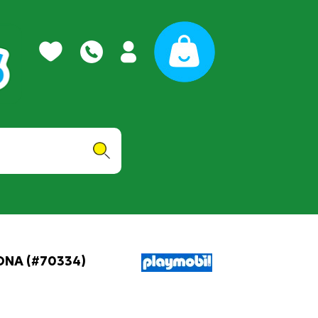
ΟΝΑ (#70334)