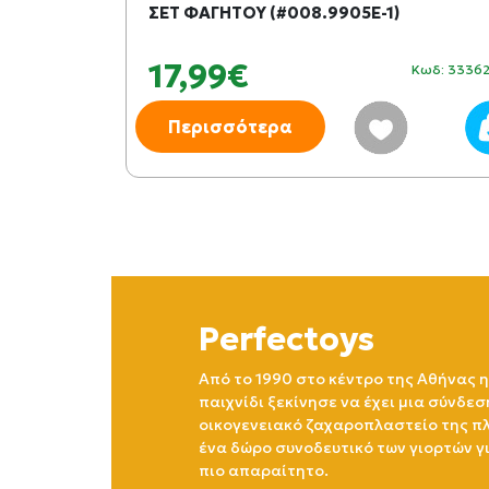
ΣΕΤ ΦΑΓΗΤΟΥ (#008.9905E-1)
17,99€
Κωδ: 340837
Κωδ: 3336
Περισσότερα
Perfectoys
Από το 1990 στο κέντρο της Αθήνας η
παιχνίδι ξεκίνησε να έχει μια σύνδεσ
οικογενειακό ζαχαροπλαστείο της πλ
ένα δώρο συνοδευτικό των γιορτών γ
πιο απαραίτητο.