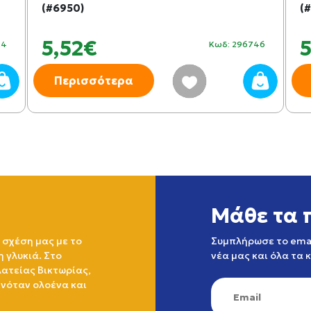
(#6950)
(
5,52€
24
Κωδ: 296746
Περισσότερα
Μάθε τα 
 σχέση μας με το
Συμπλήρωσε το emai
η γλυκιά. Στο
νέα μας και όλα τα 
ατείας Βικτωρίας,
ινόταν ολοένα και