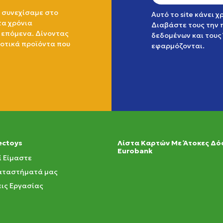
 συνεχίσαμε στο
Αυτό το site κάνει 
τα χρόνια
Διαβάστε τους την
 επόμενα. Δίνοντας
δεδομένων
και τους
ιοτικά προϊόντα που
εφαρμόζονται.
ectoys
Λίστα Καρτών Με Άτοκες Δό
Eurobank
ί Είμαστε
αταστήματά μας
ις Εργασίας