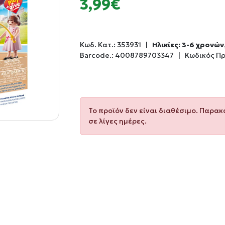
3,99€
Κωδ. Κατ.:
353931
|
Ηλικίες: 3-6 χρονών
Barcode.:
4008789703347
|
Κωδικός Π
Το προϊόν δεν είναι διαθέσιμο. Παρα
σε λίγες ημέρες.