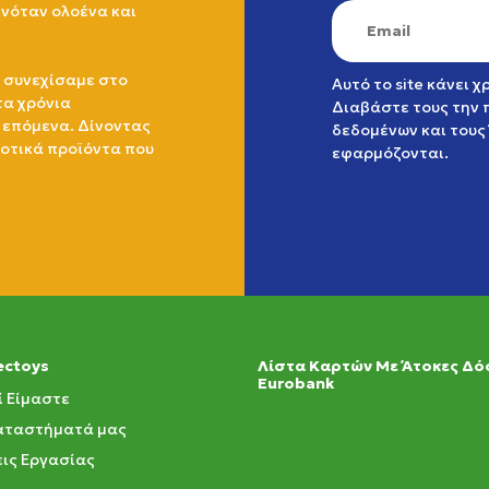
ινόταν ολοένα και
 συνεχίσαμε στο
Αυτό το site κάνει 
τα χρόνια
Διαβάστε τους την
 επόμενα. Δίνοντας
δεδομένων
και τους
ιοτικά προϊόντα που
εφαρμόζονται.
ectoys
Λίστα Καρτών Με Άτοκες Δό
Eurobank
ί Είμαστε
αταστήματά μας
ις Εργασίας