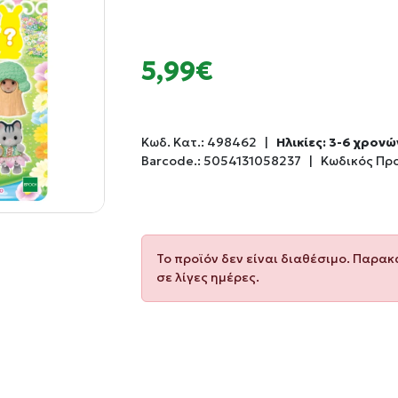
5,99€
Κωδ. Κατ.:
498462
|
Ηλικίες: 3-6 χρονώ
Barcode.:
5054131058237
|
Κωδικός Πρ
Το προϊόν δεν είναι διαθέσιμο. Παρα
σε λίγες ημέρες.