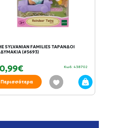
HE SYLVANIAN FAMILIES ΤΑΡΑΝΔΟΙ
ΑΣΘΕΝΟΦΟΡ
ΙΔΥΜΑΚΙΑ (#5693)
2)
10,99€
14,99
Κωδ: 438702
Περισσότερα
Περισσό