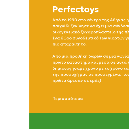
Perfectoys
Από το 1990 στο κέντρο της Αθήνας η
παιχνίδι ξεκίνησε να έχει μια σύνδεσ
οικογενειακό ζαχαροπλαστείο της πλ
ένα δώρο συνοδευτικό των γιορτών γ
πιο απαραίτητο.
Από μία προθήκη δώρων σε μια γωνία
πρώτο κατάστημα και μέσα σε αυτά 
δημιουργήσαμε χρόνο με το χρόνο τα
την προσοχή μας σε προσεγμένα, πο
πρώτα άρεσαν σε εμάς!
Περισσσότερα