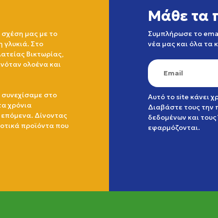
Μάθε τα 
 σχέση μας με το
Συμπλήρωσε το emai
η γλυκιά. Στο
νέα μας και όλα τα 
ατείας Βικτωρίας,
ινόταν ολοένα και
 συνεχίσαμε στο
Αυτό το site κάνει 
τα χρόνια
Διαβάστε τους την
 επόμενα. Δίνοντας
δεδομένων
και τους
ιοτικά προϊόντα που
εφαρμόζονται.