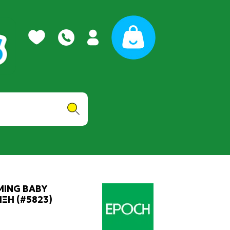
MING BABY
ΞΗ (#5823)