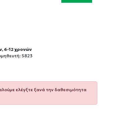
ν, 6-12 χρονών
ομηθευτή: 5823
καλούμε ελέγξτε ξανά την δαθεσιμότητα