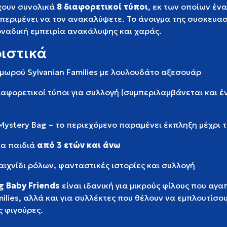
χουν συνολικά
8 διαφορετικοί τύποι
, εκ των οποίων ένα
περιμένει να τον ανακαλύψετε. Το άνοιγμα της συσκευα
οναδική εμπειρία ανακάλυψης και χαράς.
ιστικά
μωρού Sylvanian Families με λουλουδάτο αξεσουάρ
ιαφορετικοί τύποι για συλλογή (συμπεριλαμβάνεται και έ
ystery Bag – το περιεχόμενο παραμένει έκπληξη μέχρι τ
ια παιδιά
από 3 ετών και άνω
παιχνίδι ρόλων, φανταστικές ιστορίες και συλλογή
g Baby Friends
είναι ιδανική για μικρούς φίλους που αγ
milies, αλλά και για συλλέκτες που θέλουν να εμπλουτίσο
ς φιγούρες.