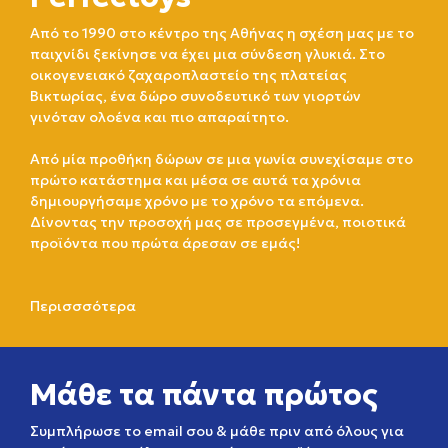
Από το 1990 στο κέντρο της Αθήνας η σχέση μας με το
παιχνίδι ξεκίνησε να έχει μια σύνδεση γλυκιά. Στο
οικογενειακό ζαχαροπλαστείο της πλατείας
Βικτωρίας, ένα δώρο συνοδευτικό των γιορτών
γινόταν ολοένα και πιο απαραίτητο.
Από μία προθήκη δώρων σε μια γωνία συνεχίσαμε στο
πρώτο κατάστημα και μέσα σε αυτά τα χρόνια
δημιουργήσαμε χρόνο με το χρόνο τα επόμενα.
Δίνοντας την προσοχή μας σε προσεγμένα, ποιοτικά
προϊόντα που πρώτα άρεσαν σε εμάς!
Περισσσότερα
Μάθε τα πάντα πρώτος
Συμπλήρωσε το email σου & μάθε πριν από όλους για