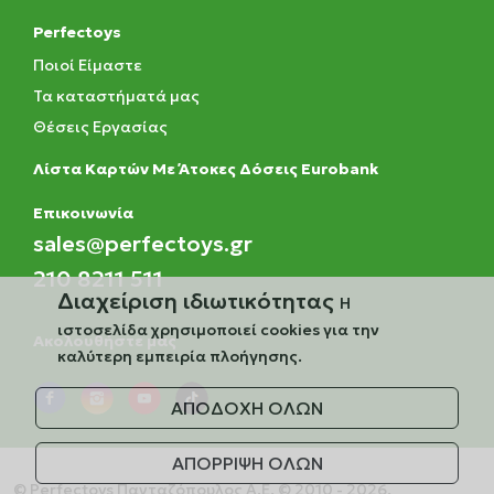
Perfectoys
Ποιοί Είμαστε
Τα καταστήματά μας
Θέσεις Εργασίας
Λίστα Καρτών Με Άτοκες Δόσεις Eurobank
Eπικοινωνία
sales@perfectoys.gr
210 8211 511
Διαχείριση ιδιωτικότητας
Η
ιστοσελίδα χρησιμοποιεί cookies για την
Ακολουθήστε μας
καλύτερη εμπειρία πλοήγησης.
ΑΠΟΔΟΧΗ ΟΛΩΝ
ΑΠΟΡΡΙΨΗ ΟΛΩΝ
© Perfectoys Πανταζόπουλος Α.Ε. © 2010 - 2026.