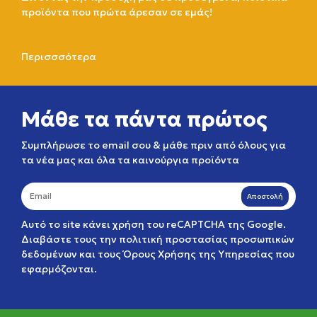
προϊόντα που πρώτα άρεσαν σε εμάς!
Περισσσότερα
Μάθε τα πάντα πρώτος
Συμπλήρωσε το email σου & μάθε πριν από όλους για
τα νέα μας και όλα τα καινούργια προϊόντα
Αποστολή
Αυτό το site κάνει χρήση του reCAPTCHA της Google.
Διαβάστε τους την
πολιτική προστασίας προσωπικών
δεδομένων
και τους
Όρους Χρήσης της Υπηρεσίας
που
εφαρμόζονται.