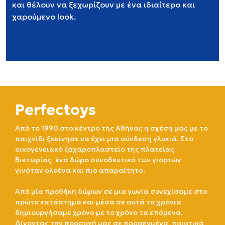
και θέλουν να ξεχωρίζουν με ένα ιδιαίτερο και
χαρούμενο look.
Perfectoys
Από το 1990 στο κέντρο της Αθήνας η σχέση μας με το
παιχνίδι ξεκίνησε να έχει μια σύνδεση γλυκιά. Στο
οικογενειακό ζαχαροπλαστείο της πλατείας
Βικτωρίας, ένα δώρο συνοδευτικό των γιορτών
γινόταν ολοένα και πιο απαραίτητο.
Από μία προθήκη δώρων σε μια γωνία συνεχίσαμε στο
πρώτο κατάστημα και μέσα σε αυτά τα χρόνια
δημιουργήσαμε χρόνο με το χρόνο τα επόμενα.
Δίνοντας την προσοχή μας σε προσεγμένα, ποιοτικά