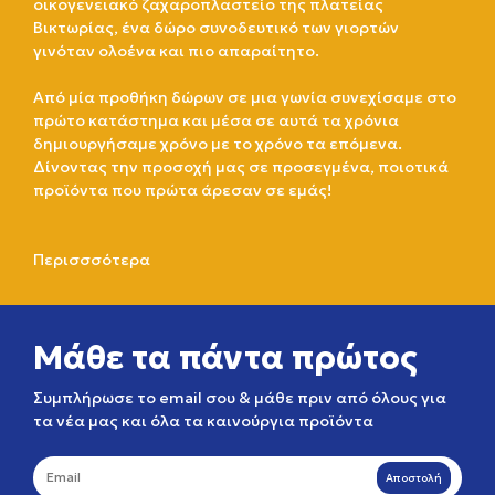
οικογενειακό ζαχαροπλαστείο της πλατείας
Βικτωρίας, ένα δώρο συνοδευτικό των γιορτών
γινόταν ολοένα και πιο απαραίτητο.
Από μία προθήκη δώρων σε μια γωνία συνεχίσαμε στο
πρώτο κατάστημα και μέσα σε αυτά τα χρόνια
δημιουργήσαμε χρόνο με το χρόνο τα επόμενα.
Δίνοντας την προσοχή μας σε προσεγμένα, ποιοτικά
προϊόντα που πρώτα άρεσαν σε εμάς!
Περισσσότερα
Μάθε τα πάντα πρώτος
Συμπλήρωσε το email σου & μάθε πριν από όλους για
τα νέα μας και όλα τα καινούργια προϊόντα
Αποστολή