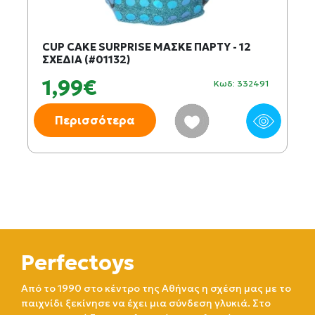
CUP CAKE SURPRISE ΜΑΣΚΕ ΠΑΡΤΥ - 12
ΣΧΕΔΙΑ (#01132)
1,99€
Κωδ: 332491
Περισσότερα
Perfectoys
Από το 1990 στο κέντρο της Αθήνας η σχέση μας με το
παιχνίδι ξεκίνησε να έχει μια σύνδεση γλυκιά. Στο