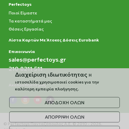
Perfectoys
Ποιοί Είμαστε
Τα καταστήματά μας
Θέσεις Εργασίας
Λίστα Καρτών Με Άτοκες Δόσεις Eurobank
Eπικοινωνία
sales@perfectoys.gr
210 8211 511
Διαχείριση ιδιωτικότητας
Η
ιστοσελίδα χρησιμοποιεί cookies για την
Ακολουθήστε μας
καλύτερη εμπειρία πλοήγησης.
ΑΠΟΔΟΧΗ ΟΛΩΝ
ΑΠΟΡΡΙΨΗ ΟΛΩΝ
© Perfectoys Πανταζόπουλος Α.Ε. © 2010 - 2026.