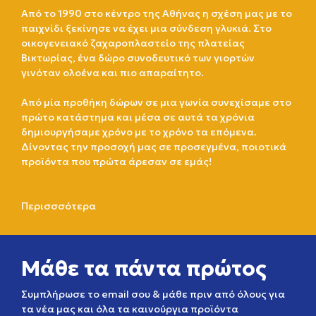
Από το 1990 στο κέντρο της Αθήνας η σχέση μας με το
παιχνίδι ξεκίνησε να έχει μια σύνδεση γλυκιά. Στο
οικογενειακό ζαχαροπλαστείο της πλατείας
Βικτωρίας, ένα δώρο συνοδευτικό των γιορτών
γινόταν ολοένα και πιο απαραίτητο.
Από μία προθήκη δώρων σε μια γωνία συνεχίσαμε στο
πρώτο κατάστημα και μέσα σε αυτά τα χρόνια
δημιουργήσαμε χρόνο με το χρόνο τα επόμενα.
Δίνοντας την προσοχή μας σε προσεγμένα, ποιοτικά
προϊόντα που πρώτα άρεσαν σε εμάς!
Περισσσότερα
Μάθε τα πάντα πρώτος
Συμπλήρωσε το email σου & μάθε πριν από όλους για
τα νέα μας και όλα τα καινούργια προϊόντα