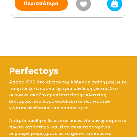
Περισσότερα
Perfectoys
Από το 1990 στο κέντρο της Αθήνας η σχέση μας με το
παιχνίδι ξεκίνησε να έχει μια σύνδεση γλυκιά. Στο
οικογενειακό ζαχαροπλαστείο της πλατείας
Βικτωρίας, ένα δώρο συνοδευτικό των γιορτών
γινόταν ολοένα και πιο απαραίτητο.
Από μία προθήκη δώρων σε μια γωνία συνεχίσαμε στο
πρώτο κατάστημα και μέσα σε αυτά τα χρόνια
δημιουργήσαμε χρόνο με το χρόνο τα επόμενα.