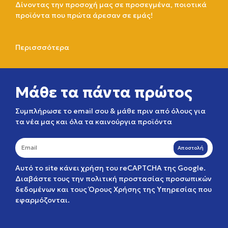
Δίνοντας την προσοχή μας σε προσεγμένα, ποιοτικά
προϊόντα που πρώτα άρεσαν σε εμάς!
Περισσσότερα
Μάθε τα πάντα πρώτος
Συμπλήρωσε το email σου & μάθε πριν από όλους για
τα νέα μας και όλα τα καινούργια προϊόντα
Αποστολή
Αυτό το site κάνει χρήση του reCAPTCHA της Google.
Διαβάστε τους την
πολιτική προστασίας προσωπικών
δεδομένων
και τους
Όρους Χρήσης της Υπηρεσίας
που
εφαρμόζονται.