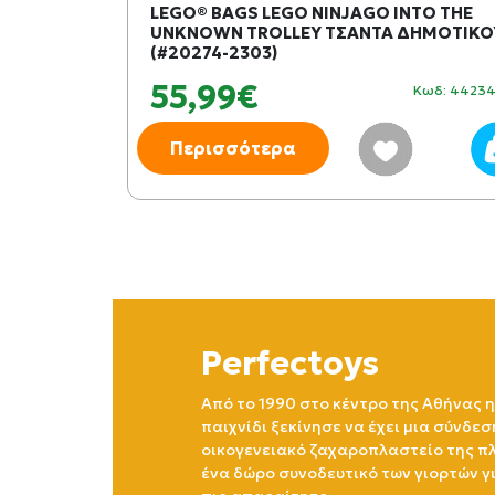
LEGO® BAGS LEGO NINJAGO INTO THE
UNKNOWN TROLLEY ΤΣΑΝΤΑ ΔΗΜΟΤΙΚΟ
(#20274-2303)
55,99€
Κωδ: 4423
Περισσότερα
Perfectoys
Από το 1990 στο κέντρο της Αθήνας η
παιχνίδι ξεκίνησε να έχει μια σύνδεσ
οικογενειακό ζαχαροπλαστείο της πλ
ένα δώρο συνοδευτικό των γιορτών γ