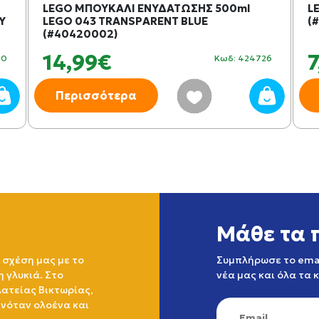
LEGO ΜΠΟΥΚΑΛΙ ΕΝΥΔΑΤΩΣΗΣ 500ml
L
Υ
LEGO 043 TRANSPARENT BLUE
(
(#40420002)
14,99€
7
40
Κωδ: 424726
Περισσότερα
Μάθε τα 
 σχέση μας με το
Συμπλήρωσε το emai
η γλυκιά. Στο
νέα μας και όλα τα 
ατείας Βικτωρίας,
ινόταν ολοένα και