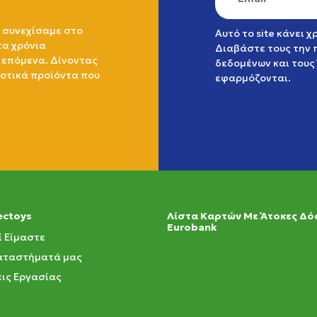
 συνεχίσαμε στο
Αυτό το site κάνει 
τα χρόνια
Διαβάστε τους την
 επόμενα. Δίνοντας
δεδομένων
και τους
ιοτικά προϊόντα που
εφαρμόζονται.
ectoys
Λίστα Καρτών Με Άτοκες Δό
Eurobank
ί Είμαστε
αταστήματά μας
ις Εργασίας