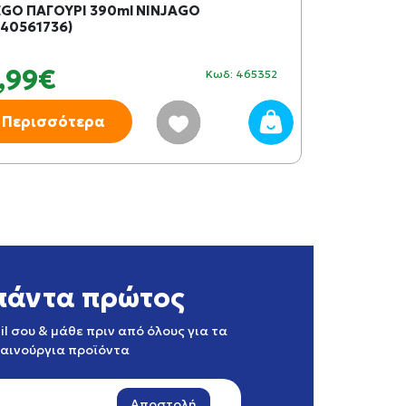
EGO ΠΑΓΟΥΡΙ 390ml NINJAGO
#40561736)
,99€
Κωδ: 465352
Περισσότερα
πάντα πρώτος
l σου & μάθε πριν από όλους για τα
καινούργια προϊόντα
Αποστολή