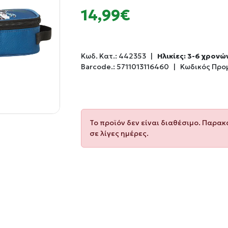
14,99€
Κωδ. Κατ.:
442353
|
Ηλικίες: 3-6 χρονώ
Barcode.:
5711013116460
|
Κωδικός Προ
Το προϊόν δεν είναι διαθέσιμο. Παρα
σε λίγες ημέρες.