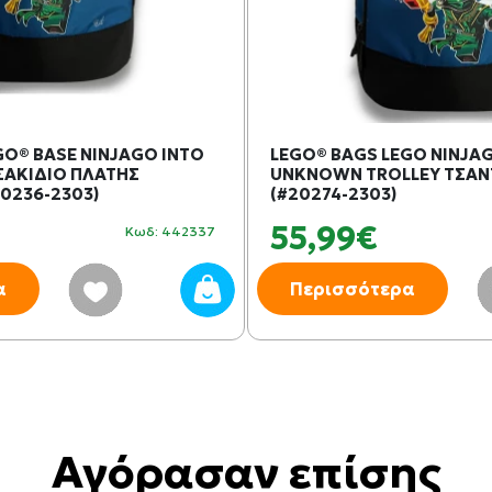
GO® BASE NINJAGO INTO
LEGO® BAGS LEGO NINJAG
ΣΑΚΙΔΙΟ ΠΛΑΤΗΣ
UNKNOWN TROLLEY ΤΣΑΝ
0236-2303)
(#20274-2303)
55,99€
Κωδ: 442337
α
Περισσότερα
Αγόρασαν επίσης