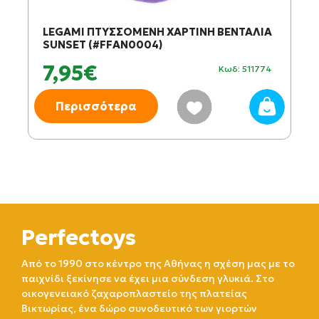
LEGAMI ΠΤΥΣΣΟΜΕΝΗ ΧΑΡΤΙΝΗ ΒΕΝΤΑΛΙΑ
SUNSET (#FFAN0004)
7,95€
Κωδ: 511774
Περισσότερα
Perfectoys
Από το 1990 στο κέντρο της Αθήνας η σχέση μας με το
παιχνίδι ξεκίνησε να έχει μια σύνδεση γλυκιά. Στο
οικογενειακό ζαχαροπλαστείο της πλατείας
Βικτωρίας, ένα δώρο συνοδευτικό των γιορτών