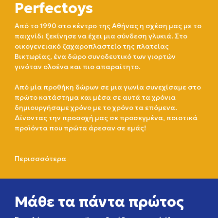
Perfectoys
Από το 1990 στο κέντρο της Αθήνας η σχέση μας με το
παιχνίδι ξεκίνησε να έχει μια σύνδεση γλυκιά. Στο
οικογενειακό ζαχαροπλαστείο της πλατείας
Βικτωρίας, ένα δώρο συνοδευτικό των γιορτών
γινόταν ολοένα και πιο απαραίτητο.
Από μία προθήκη δώρων σε μια γωνία συνεχίσαμε στο
πρώτο κατάστημα και μέσα σε αυτά τα χρόνια
δημιουργήσαμε χρόνο με το χρόνο τα επόμενα.
Δίνοντας την προσοχή μας σε προσεγμένα, ποιοτικά
προϊόντα που πρώτα άρεσαν σε εμάς!
Περισσσότερα
Μάθε τα πάντα πρώτος