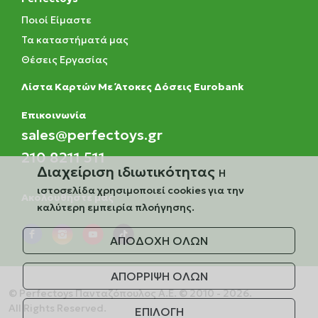
Ποιοί Είμαστε
Τα καταστήματά μας
Θέσεις Εργασίας
Λίστα Καρτών Με Άτοκες Δόσεις Eurobank
Eπικοινωνία
sales@perfectoys.gr
210 8211 511
Διαχείριση ιδιωτικότητας
Η
ιστοσελίδα χρησιμοποιεί cookies για την
Ακολουθήστε μας
καλύτερη εμπειρία πλοήγησης.
ΑΠΟΔΟΧΗ ΟΛΩΝ
ΑΠΟΡΡΙΨΗ ΟΛΩΝ
© Perfectoys Πανταζόπουλος Α.Ε. © 2010 - 2026.
All Rights Reserved.
ΕΠΙΛΟΓΗ