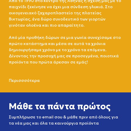
Από το 1990 στο κέντρο της Αθήνας η σχέση μας με το
παιχνίδι ξεκίνησε να έχει μια σύνδεση γλυκιά. Στο
οικογενειακό ζαχαροπλαστείο της πλατείας
Βικτωρίας, ένα δώρο συνοδευτικό των γιορτών
γινόταν ολοένα και πιο απαραίτητο.
Από μία προθήκη δώρων σε μια γωνία συνεχίσαμε στο
πρώτο κατάστημα και μέσα σε αυτά τα χρόνια
δημιουργήσαμε χρόνο με το χρόνο τα επόμενα.
Δίνοντας την προσοχή μας σε προσεγμένα, ποιοτικά
προϊόντα που πρώτα άρεσαν σε εμάς!
Περισσσότερα
Μάθε τα πάντα πρώτος
Συμπλήρωσε το email σου & μάθε πριν από όλους για
τα νέα μας και όλα τα καινούργια προϊόντα