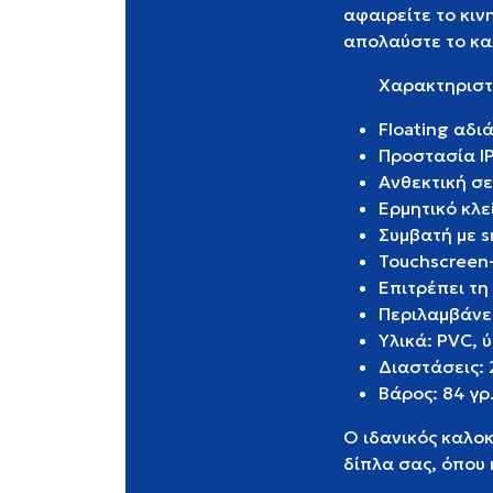
αφαιρείτε το κιν
απολαύστε το κα
Χαρακτηριστ
Floating αδι
Προστασία I
Ανθεκτική σε
Ερμητικό κλ
Συμβατή με s
Touchscreen-
Επιτρέπει τ
Περιλαμβάνε
Υλικά: PVC,
Διαστάσεις: 2
Βάρος: 84 γρ
Ο ιδανικός καλοκ
δίπλα σας, όπου 