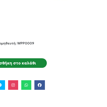
ομηθευτή: WPP0009
σθήκη στο καλάθι