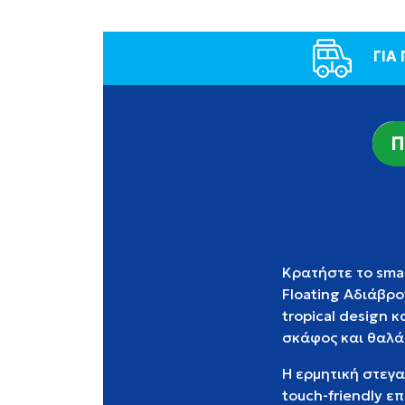
ΓΙΑ
Π
Κρατήστε το sma
Floating Αδιάβρ
tropical design κ
σκάφος και θαλά
Η ερμητική στεγ
touch-friendly ε