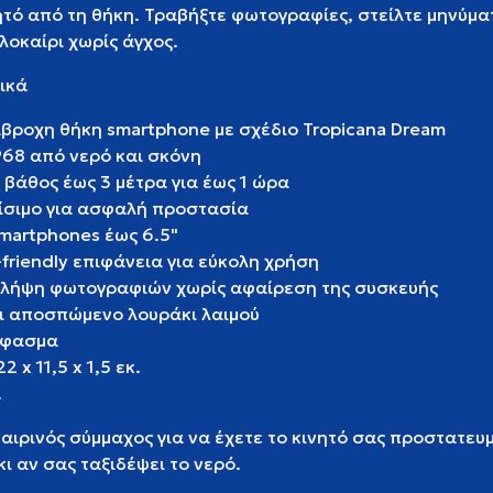
ητό από τη θήκη. Τραβήξτε φωτογραφίες, στείλτε μηνύμα
λοκαίρι χωρίς άγχος.
ικά
άβροχη θήκη smartphone με σχέδιο Tropicana Dream
P68 από νερό και σκόνη
 βάθος έως 3 μέτρα για έως 1 ώρα
είσιμο για ασφαλή προστασία
martphones έως 6.5"
friendly επιφάνεια για εύκολη χρήση
η λήψη φωτογραφιών χωρίς αφαίρεση της συσκευής
ι αποσπώμενο λουράκι λαιμού
 ύφασμα
2 x 11,5 x 1,5 εκ.
.
αιρινός σύμμαχος για να έχετε το κινητό σας προστατευ
κι αν σας ταξιδέψει το νερό.