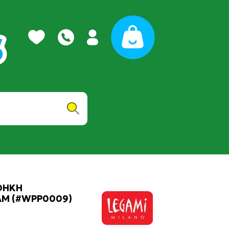
ΘΗΚΗ
AM (#WPP0009)