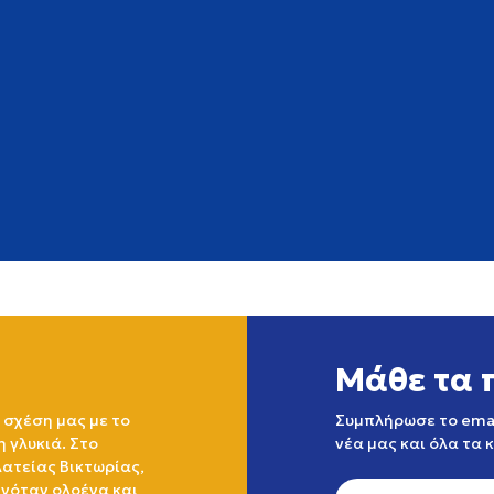
Μάθε τα 
 σχέση μας με το
Συμπλήρωσε το emai
η γλυκιά. Στο
νέα μας και όλα τα 
ατείας Βικτωρίας,
ινόταν ολοένα και