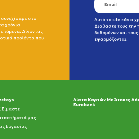
 συνεχίσαμε στο
Αυτό το site κάνει 
τα χρόνια
Διαβάστε τους την
 επόμενα. Δίνοντας
δεδομένων
και τους
ιοτικά προϊόντα που
εφαρμόζονται.
ectoys
Λίστα Καρτών Με Άτοκες Δό
Eurobank
ί Είμαστε
αταστήματά μας
ις Εργασίας