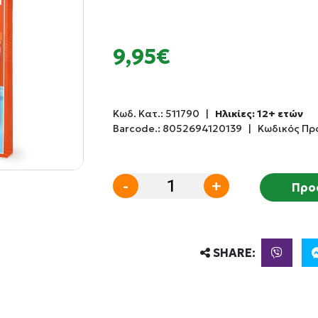
9,95€
Κωδ. Κατ.:
511790
|
Ηλικίες: 12+ ετών
Barcode.:
8052694120139
|
Κωδικός Πρ
-
+
Προ
SHARE: