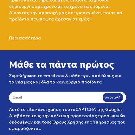
πρώτο κατάστημα και μέσα σε αυτά τα χρόνια
δημιουργήσαμε χρόνο με το χρόνο τα επόμενα.
Δίνοντας την προσοχή μας σε προσεγμένα, ποιοτικά
προϊόντα που πρώτα άρεσαν σε εμάς!
Περισσσότερα
Μάθε τα πάντα πρώτος
Συμπλήρωσε το email σου & μάθε πριν από όλους για
τα νέα μας και όλα τα καινούργια προϊόντα
Αποστολή
Αυτό το site κάνει χρήση του reCAPTCHA της Google.
Διαβάστε τους την
πολιτική προστασίας προσωπικών
δεδομένων
και τους
Όρους Χρήσης της Υπηρεσίας
που
εφαρμόζονται.