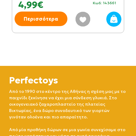
4,99€
Κωδ: 143661
Περισσότερα
Perfectoys
Από το 1990 στο κέντρο της Αθήνας η σχέση μας με το
παιχνίδι ξεκίνησε να έχει μια σύνδεση γλυκιά. Στο
οικογενειακό ζαχαροπλαστείο της πλατείας
Βικτωρίας, ένα δώρο συνοδευτικό των γιορτών
γινόταν ολοένα και πιο απαραίτητο.
Από μία προθήκη δώρων σε μια γωνία συνεχίσαμε στο