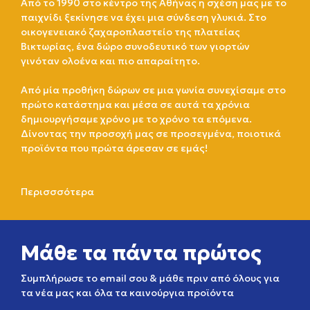
Από το 1990 στο κέντρο της Αθήνας η σχέση μας με το
παιχνίδι ξεκίνησε να έχει μια σύνδεση γλυκιά. Στο
οικογενειακό ζαχαροπλαστείο της πλατείας
Βικτωρίας, ένα δώρο συνοδευτικό των γιορτών
γινόταν ολοένα και πιο απαραίτητο.
Από μία προθήκη δώρων σε μια γωνία συνεχίσαμε στο
πρώτο κατάστημα και μέσα σε αυτά τα χρόνια
δημιουργήσαμε χρόνο με το χρόνο τα επόμενα.
Δίνοντας την προσοχή μας σε προσεγμένα, ποιοτικά
προϊόντα που πρώτα άρεσαν σε εμάς!
Περισσσότερα
Μάθε τα πάντα πρώτος
Συμπλήρωσε το email σου & μάθε πριν από όλους για
τα νέα μας και όλα τα καινούργια προϊόντα