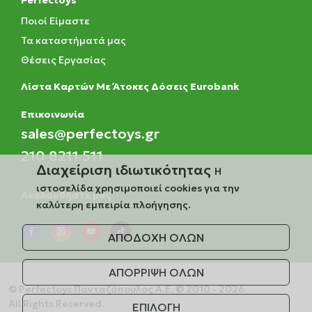
Perfectoys
Ποιοί Είμαστε
Τα καταστήματά μας
Θέσεις Εργασίας
Λίστα Καρτών Με Άτοκες Δόσεις Eurobank
Eπικοινωνία
sales@perfectoys.gr
210 8211 511
Διαχείριση ιδιωτικότητας
Η
ιστοσελίδα χρησιμοποιεί cookies για την
Ακολουθήστε μας
καλύτερη εμπειρία πλοήγησης.
ΑΠΟΔΟΧΗ ΟΛΩΝ
ΑΠΟΡΡΙΨΗ ΟΛΩΝ
© Perfectoys Πανταζόπουλος Α.Ε. © 2010 - 2026.
All Rights Reserved.
ΕΠΙΛΟΓΗ