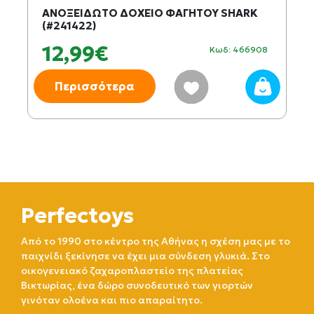
ΑΝΟΞΕΙΔΩΤΟ ΔΟΧΕΙΟ ΦΑΓΗΤΟΥ SHARK
(#241422)
12,99€
Κωδ: 466908
Περισσότερα
Perfectoys
Από το 1990 στο κέντρο της Αθήνας η σχέση μας με το
παιχνίδι ξεκίνησε να έχει μια σύνδεση γλυκιά. Στο
οικογενειακό ζαχαροπλαστείο της πλατείας
Βικτωρίας, ένα δώρο συνοδευτικό των γιορτών
γινόταν ολοένα και πιο απαραίτητο.