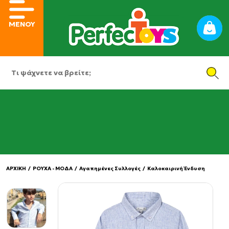
ΜΕΝΟΥ
ΑΡΧΙΚΗ
/
ΡΟΥΧΑ - ΜΟΔΑ
/
Αγαπημένες Συλλογές
/
Καλοκαιρινή Ένδυση