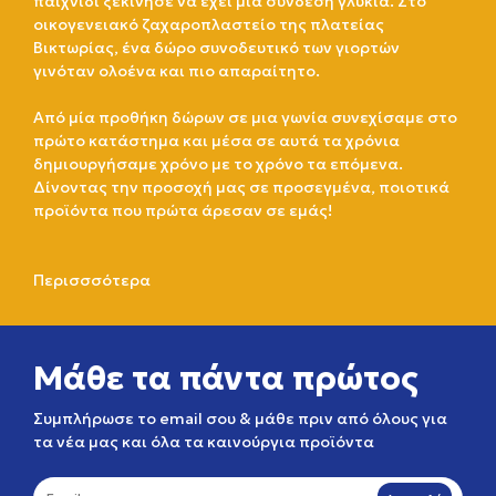
παιχνίδι ξεκίνησε να έχει μια σύνδεση γλυκιά. Στο
οικογενειακό ζαχαροπλαστείο της πλατείας
Βικτωρίας, ένα δώρο συνοδευτικό των γιορτών
γινόταν ολοένα και πιο απαραίτητο.
Από μία προθήκη δώρων σε μια γωνία συνεχίσαμε στο
πρώτο κατάστημα και μέσα σε αυτά τα χρόνια
δημιουργήσαμε χρόνο με το χρόνο τα επόμενα.
Δίνοντας την προσοχή μας σε προσεγμένα, ποιοτικά
προϊόντα που πρώτα άρεσαν σε εμάς!
Περισσσότερα
Μάθε τα πάντα πρώτος
Συμπλήρωσε το email σου & μάθε πριν από όλους για
τα νέα μας και όλα τα καινούργια προϊόντα