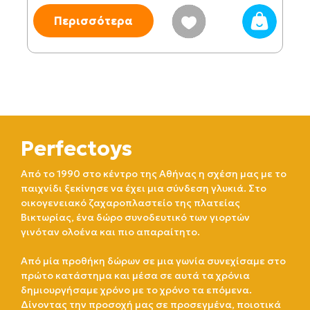
Περισσότερα
Perfectoys
Από το 1990 στο κέντρο της Αθήνας η σχέση μας με το
παιχνίδι ξεκίνησε να έχει μια σύνδεση γλυκιά. Στο
οικογενειακό ζαχαροπλαστείο της πλατείας
Βικτωρίας, ένα δώρο συνοδευτικό των γιορτών
γινόταν ολοένα και πιο απαραίτητο.
Από μία προθήκη δώρων σε μια γωνία συνεχίσαμε στο
πρώτο κατάστημα και μέσα σε αυτά τα χρόνια
δημιουργήσαμε χρόνο με το χρόνο τα επόμενα.
Δίνοντας την προσοχή μας σε προσεγμένα, ποιοτικά