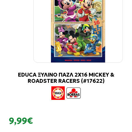
EDUCA ΞΥΛΙΝΟ ΠΑΖΛ 2Χ16 MICKEY &
ROADSTER RACERS (#17622)
9,99€