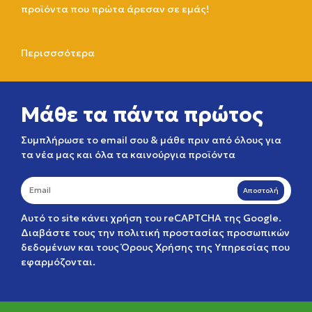
προϊόντα που πρώτα άρεσαν σε εμάς!
Περισσσότερα
Μάθε τα πάντα πρώτος
Συμπλήρωσε το email σου & μάθε πριν από όλους για
τα νέα μας και όλα τα καινούργια προϊόντα
Αποστολή
Αυτό το site κάνει χρήση του reCAPTCHA της Google.
Διαβάστε τους την
πολιτική προστασίας προσωπικών
δεδομένων
και τους
Όρους Χρήσης της Υπηρεσίας
που
εφαρμόζονται.