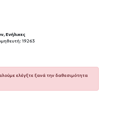
ών, Ενήλικες
ομηθευτή: 19263
καλούμε ελέγξτε ξανά την δαθεσιμότητα