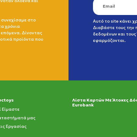
ινόταν ολοένα και
 συνεχίσαμε στο
Αυτό το site κάνει 
τα χρόνια
Διαβάστε τους την
 επόμενα. Δίνοντας
δεδομένων
και τους
ιοτικά προϊόντα που
εφαρμόζονται.
ectoys
Λίστα Καρτών Με Άτοκες Δό
Eurobank
ί Είμαστε
αταστήματά μας
ις Εργασίας