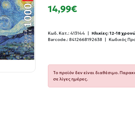
14,99€
Κωδ. Κατ.:
413144
|
Ηλικίες: 12-18 χρον
Barcode.:
8412668192638
|
Κωδικός Πρ
Το προϊόν δεν είναι διαθέσιμο. Παρα
σε λίγες ημέρες.