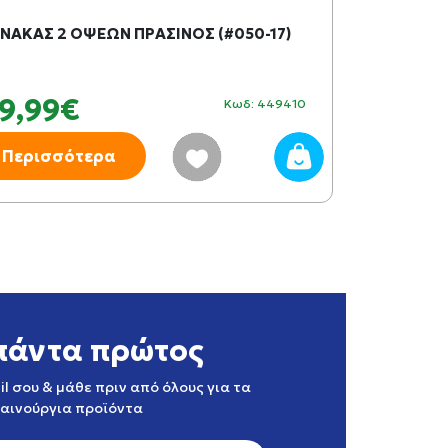
ΙΝΑΚΑΣ 2 ΟΨΕΩΝ ΠΡΑΣΙΝΟΣ (#050-17)
ΜΑΓΝΗΤΙΚΟ 
9,99€
12,99
Κωδ: 449410
Περισσότερα
Περισσό
πάντα πρώτος
l σου & μάθε πριν από όλους για τα
καινούργια προϊόντα