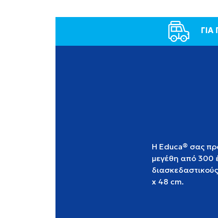
ΓΙΑ
Η Educa® σας πρ
μεγέθη από 300 έ
διασκεδαστικούς
x 48 cm.