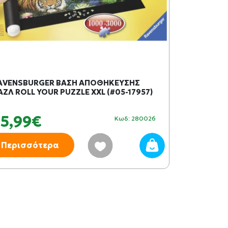
AVENSBURGER ΒΑΣΗ ΑΠΟΘΗΚΕΥΣΗΣ
ΣΤΕΡΕΩΤΙΚ
ΑΖΛ ROLL YOUR PUZZLE XXL (#05-17957)
RAVENSBURG
35,99€
10,99
Κωδ: 280026
Περισσότερα
Περισσό