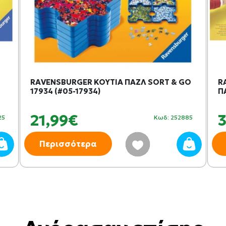
RAVENSBURGER ΚΟΥΤΙΑ ΠΑΖΛ SORT & GO
R
17934 (#05-17934)
Π
21,99€
25
Κωδ: 252885
Περισσότερα