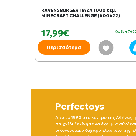
)
RAVENSBURGER ΠΑΖΛ 1000 τεμ.
MINECRAFT CHALLENGE (#00422)
17,99€
Κωδ: 449576
Κωδ: 4769
Περισσότερα
Perfectoys
Από το 1990 στο κέντρο της Αθήνας η
παιχνίδι ξεκίνησε να έχει μια σύνδεσ
οικογενειακό ζαχαροπλαστείο της πλ