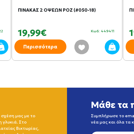
ΠΙΝΑΚΑΣ 2 ΟΨΕΩΝ ΡΟΖ (#050-18)
Π
19,99€
1
22
Κωδ: 449411
Περισσότερα
Μάθε τα 
 σχέση μας με το
Συμπλήρωσε το emai
η γλυκιά. Στο
νέα μας και όλα τα 
ατείας Βικτωρίας,