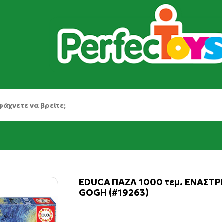
EDUCA ΠΑΖΛ 1000 τεμ. ΕΝΑΣΤΡ
GOGH (#19263)