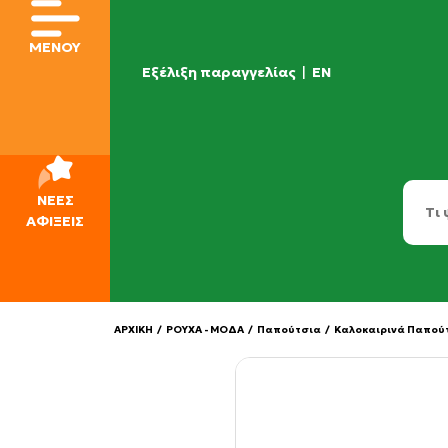
ΜΕΝΟΥ
Εξέλιξη παραγγελίας
|
EN
ΝΕΕΣ
ΑΦΙΞΕΙΣ
ΑΡΧΙΚΗ
/
ΡΟΥΧΑ - ΜΟΔΑ
/
Παπούτσια
/
Καλοκαιρινά Παπού