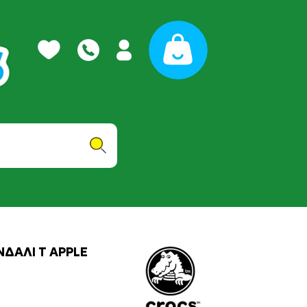
ΔΑΛΙ T APPLE