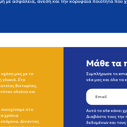
μή με ασφάλεια, άνεση και την κορυφαία ποιότητα που χ
Μάθε τα 
 σχέση μας με το
Συμπλήρωσε το emai
η γλυκιά. Στο
νέα μας και όλα τα 
ατείας Βικτωρίας,
ινόταν ολοένα και
 συνεχίσαμε στο
Αυτό το site κάνει 
τα χρόνια
Διαβάστε τους την
 επόμενα. Δίνοντας
δεδομένων
και τους