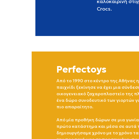
καλοκαιρινή στιγ
Crocs.
Perfectoys
Από το 1990 στο κέντρο της Αθήνας η
παιχνίδι ξεκίνησε να έχει μια σύνδεσ
οικογενειακό ζαχαροπλαστείο της πλ
ένα δώρο συνοδευτικό των γιορτών γ
πιο απαραίτητο.
Από μία προθήκη δώρων σε μια γωνία
πρώτο κατάστημα και μέσα σε αυτά 
δημιουργήσαμε χρόνο με το χρόνο τα