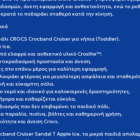
ασμών, άνετη εφαρμογή και ανθεκτικότητα, ενώ το ρυ
 κρατά το ποδαράκι σταθερό κατά την κίνηση.
ικά
άλι CROCS Crocband Cruiser για νήπια (Toddler).
 Ice.
ό ελαφρύ και ανθεκτικό υλικό Croslite™.
ντικραδασμική προστασία και άνεση.
ες στο επάνω μέρος για καλύτερη εφαρμογή.
λουράκι φτέρνας για μεγαλύτερη ασφάλεια και σταθερό
κή και εύκαμπτη σόλα.
ο νερό και ιδανικό για καλοκαιρινές δραστηριότητες.
ήγορα και καθαρίζεται εύκολα.
ιασμός που δεν επιβαρύνει το παιδικό πόδι.
α παραλία, πισίνα, βόλτες και καθημερινή χρήση.
ιότητα και άνεση Crocs.
band Cruiser Sandal T Apple Ice, τα μικρά παιδιά απολ