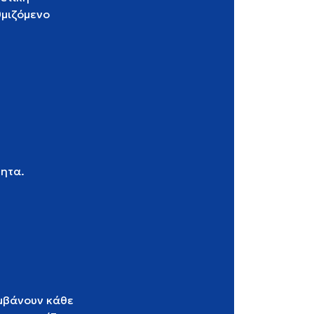
θμιζόμενο
τητα.
αμβάνουν κάθε