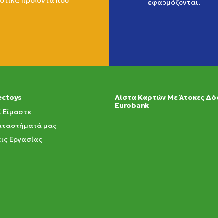
ιοτικά προϊόντα που
εφαρμόζονται.
ectoys
Λίστα Καρτών Με Άτοκες Δό
Eurobank
ί Είμαστε
αταστήματά μας
ις Εργασίας