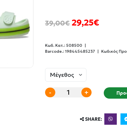
29,25€
39,00€
Κωδ. Κατ.:
508500
|
Barcode.:
198445485237
|
Κωδικός Προ
-
+
Προ
SHARE: