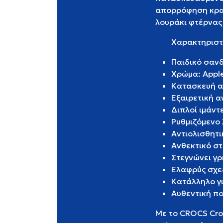
απορρόφηση κραδ
λουράκι φτέρνας
Χαρακτηριστ
Παιδικό σανδ
Χρώμα: Apple
Κατασκευή απ
Εξαιρετική α
Διπλοί ιμάντ
Ρυθμιζόμενο 
Αντιολισθητι
Ανθεκτικό στ
Στεγνώνει γρ
Ελαφρύς σχεδ
Κατάλληλο γι
Αυθεντική πο
Με το CROCS Croc