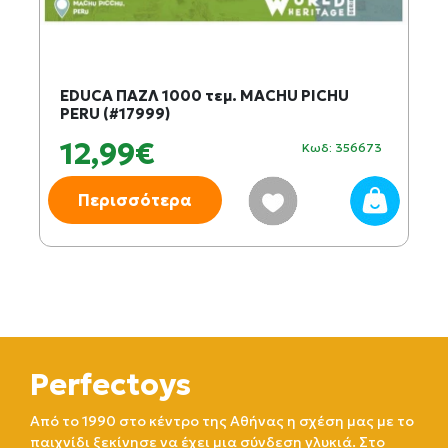
EDUCA ΠΑΖΛ 1000 τεμ. MACHU PICHU
PERU (#17999)
12,99€
Κωδ: 356673
Περισσότερα
Perfectoys
Από το 1990 στο κέντρο της Αθήνας η σχέση μας με το
παιχνίδι ξεκίνησε να έχει μια σύνδεση γλυκιά. Στο