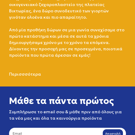
οικογενειακό ζαχαροπλαστείο της πλατείας
Βικτωρίας, ένα δώρο συνοδευτικό των γιορτών
γινόταν ολοένα και πιο απαραίτητο.
Από μία προθήκη δώρων σε μια γωνία συνεχίσαμε στο
πρώτο κατάστημα και μέσα σε αυτά τα χρόνια
δημιουργήσαμε χρόνο με το χρόνο τα επόμενα.
Δίνοντας την προσοχή μας σε προσεγμένα, ποιοτικά
προϊόντα που πρώτα άρεσαν σε εμάς!
Περισσσότερα
Μάθε τα πάντα πρώτος
Συμπλήρωσε το email σου & μάθε πριν από όλους για
τα νέα μας και όλα τα καινούργια προϊόντα
Αποστολή