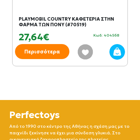
PLAYMOBIL COUNTRY ΚΑΦΕΤΕΡΙΑ ΣΤΗΝ
ΦΑΡΜΑ ΤΩΝ ΠΟΝΥ (#70519)
27,64€
Κωδ: 404568
Περισσότερα
Perfectoys
Από το 1990 στο κέντρο της Αθήνας η σχέση μας με το
παιχνίδι ξεκίνησε να έχει μια σύνδεση γλυκιά. Στο
οικογενειακό ζαχαροπλαστείο της πλατείας