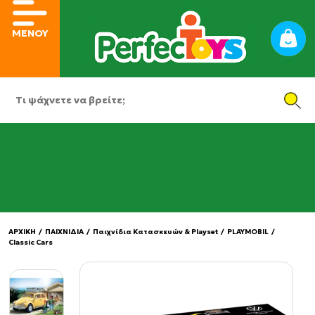
ΜΕΝΟΥ
ΑΡΧΙΚΗ
/
ΠΑΙΧΝΙΔΙΑ
/
Παιχνίδια Κατασκευών & Playset
/
PLAYMOBIL
/
Classic Cars