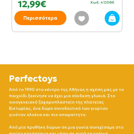
12,99€
Κωδ: 412086
Περισσότερα
Perfectoys
Από το 1990 στο κέντρο της Αθήνας η σχέση μας με το
παιχνίδι ξεκίνησε να έχει μια σύνδεση γλυκιά. Στο
οικογενειακό ζαχαροπλαστείο της πλατείας
Βικτωρίας, ένα δώρο συνοδευτικό των γιορτών
γινόταν ολοένα και πιο απαραίτητο.
Από μία προθήκη δώρων σε μια γωνία συνεχίσαμε στο
πρώτο κατάστημα και μέσα σε αυτά τα χρόνια