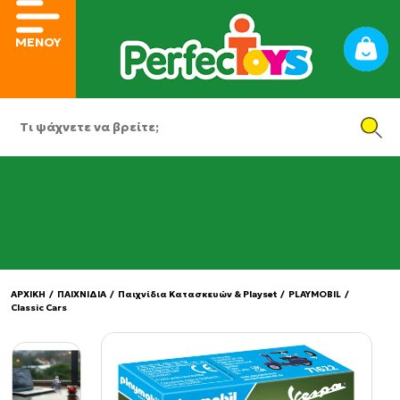
ΜΕΝΟΥ
ΑΡΧΙΚΗ
/
ΠΑΙΧΝΙΔΙΑ
/
Παιχνίδια Κατασκευών & Playset
/
PLAYMOBIL
/
Classic Cars