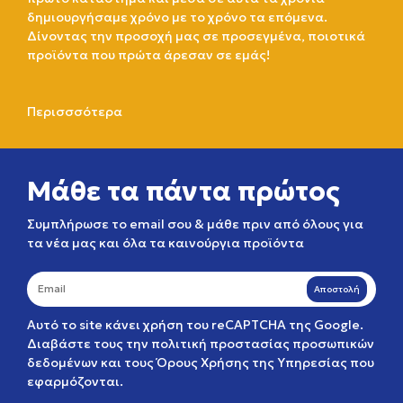
δημιουργήσαμε χρόνο με το χρόνο τα επόμενα.
Δίνοντας την προσοχή μας σε προσεγμένα, ποιοτικά
προϊόντα που πρώτα άρεσαν σε εμάς!
Περισσσότερα
Μάθε τα πάντα πρώτος
Συμπλήρωσε το email σου & μάθε πριν από όλους για
τα νέα μας και όλα τα καινούργια προϊόντα
Αποστολή
Αυτό το site κάνει χρήση του reCAPTCHA της Google.
Διαβάστε τους την
πολιτική προστασίας προσωπικών
δεδομένων
και τους
Όρους Χρήσης της Υπηρεσίας
που
εφαρμόζονται.