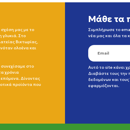
Μάθε τα 
 σχέση μας με το
Συμπλήρωσε το emai
η γλυκιά. Στο
νέα μας και όλα τα 
ατείας Βικτωρίας,
ινόταν ολοένα και
 συνεχίσαμε στο
Αυτό το site κάνει 
τα χρόνια
Διαβάστε τους την
 επόμενα. Δίνοντας
δεδομένων
και τους
ιοτικά προϊόντα που
εφαρμόζονται.