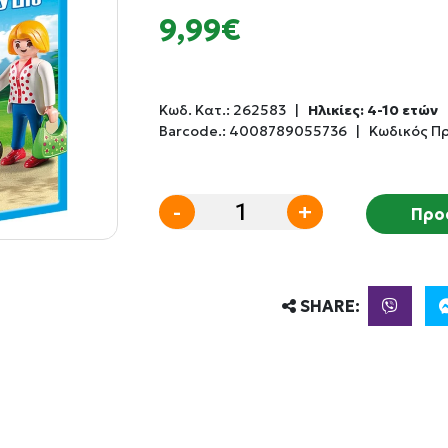
9,99€
Κωδ. Κατ.:
262583
|
Ηλικίες: 4-10 ετών
Barcode.:
4008789055736
|
Κωδικός Π
-
+
Προ
SHARE: