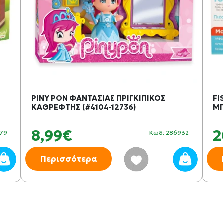
PINY PON ΦΑΝΤΑΣΙΑΣ ΠΡΙΓΚΙΠΙΚΟΣ
FI
ΚΑΘΡΕΦΤΗΣ (#4104-12736)
ΜΠ
8,99€
2
379
Κωδ: 286932
Περισσότερα