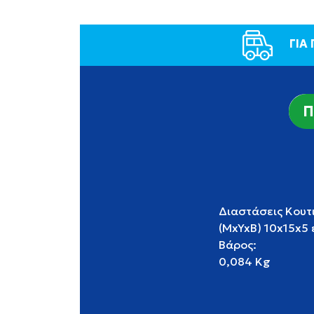
ΓΙΑ
Π
Διαστάσεις Κουτ
(MxYxB) 10x15x5 
Βάρος:
0,084 Kg