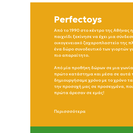
Perfectoys
Από το 1990 στο κέντρο της Αθήνας η
παιχνίδι ξεκίνησε να έχει μια σύνδεσ
οικογενειακό ζαχαροπλαστείο της πλ
ένα δώρο συνοδευτικό των γιορτών γ
πιο απαραίτητο.
Από μία προθήκη δώρων σε μια γωνία
πρώτο κατάστημα και μέσα σε αυτά 
δημιουργήσαμε χρόνο με το χρόνο τα
την προσοχή μας σε προσεγμένα, πο
πρώτα άρεσαν σε εμάς!
Περισσσότερα