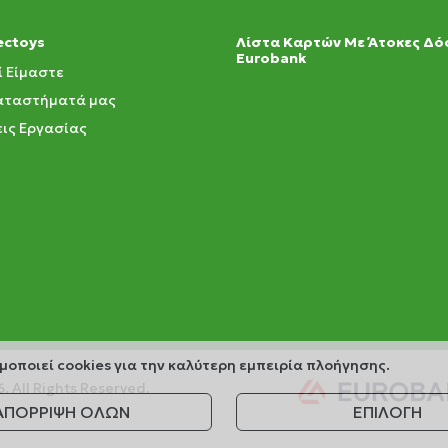
ectoys
Λίστα Καρτών Με Άτοκες Δό
Eurobank
ί Είμαστε
αταστήματά μας
ις Εργασίας
μοποιεί cookies για την καλύτερη εμπειρία πλοήγησης.
6.
All Rights Reserved.
ΑΠΟΡΡΙΨΗ ΟΛΩΝ
ΕΠΙΛΟΓΗ