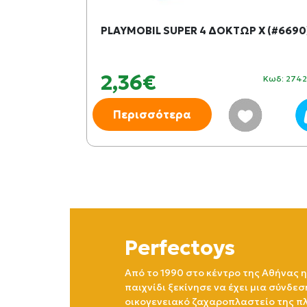
SET ΠΑΡΤΥ
PLAYMOBIL SUPER 4 ΔΟΚΤΩΡ Χ (#6690
2,36€
Κωδ: 453760
Κωδ: 274
Περισσότερα
Perfectoys
Από το 1990 στο κέντρο της Αθήνας η
παιχνίδι ξεκίνησε να έχει μια σύνδεσ
οικογενειακό ζαχαροπλαστείο της πλ