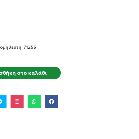
ομηθευτή: 71255
σθήκη στο καλάθι