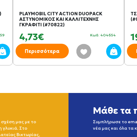
)
PLAYMOBIL CITY ACTION DUOPACK
ΤΣ
ΑΣΤΥΝΟΜΙΚΟΣ ΚΑΙ ΚΑΛΛΙΤΕΧΝΗΣ
(#
ΓΚΡΑΦΙΤΙ (#70822)
4,73€
1
259
Κωδ: 404654
Περισσότερα
Μάθε τα 
 σχέση μας με το
Συμπλήρωσε το emai
η γλυκιά. Στο
νέα μας και όλα τα 
ατείας Βικτωρίας,