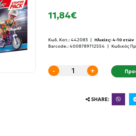
11,84€
Κωδ. Κατ.:
442083
|
Ηλικίες: 4-10 ετών
Barcode.:
4008789712554
|
Κωδικός Πρ
-
+
Προ
SHARE: