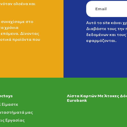
ινόταν ολοένα και
 συνεχίσαμε στο
Αυτό το site κάνει 
τα χρόνια
Διαβάστε τους την
 επόμενα. Δίνοντας
δεδομένων
και τους
ιοτικά προϊόντα που
εφαρμόζονται.
ectoys
Λίστα Καρτών Με Άτοκες Δό
Eurobank
ί Είμαστε
αταστήματά μας
ις Εργασίας