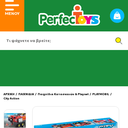
ΜΕΝΟΥ
ΑΡΧΙΚΗ
/
ΠΑΙΧΝΙΔΙΑ
/
Παιχνίδια Κατασκευών & Playset
/
PLAYMOBIL
/
City Action