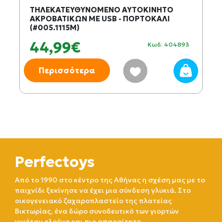
ΤΗΛΕΚΑΤΕΥΘΥΝΟΜΕΝΟ ΑΥΤΟΚΙΝΗΤΟ
ΑΚΡΟΒΑΤΙΚΩΝ ΜΕ USB - ΠΟΡΤΟΚΑΛΙ
(#005.1115M)
44,99€
Κωδ: 404893
Περισσότερα
Perfectoys
Από το 1990 στο κέντρο της Αθήνας η σχέση μας με το
παιχνίδι ξεκίνησε να έχει μια σύνδεση γλυκιά. Στο
οικογενειακό ζαχαροπλαστείο της πλατείας
Βικτωρίας, ένα δώρο συνοδευτικό των γιορτών
γινόταν ολοένα και πιο απαραίτητο.