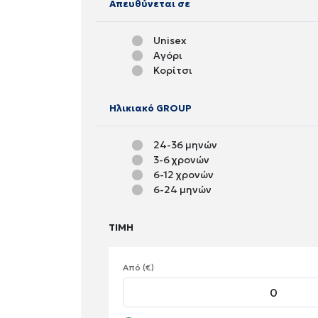
Απευθύνεται σε
Unisex
Αγόρι
Κορίτσι
Ηλικιακό GROUP
24-36 μηνών
3-6 χρονών
6-12 χρονών
6-24 μηνών
ΤΙΜΗ
Από (€)