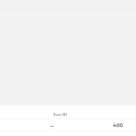
Έως (€)
—