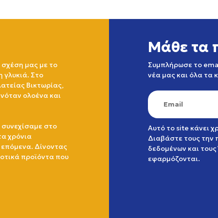
Μάθε τα 
 σχέση μας με το
Συμπλήρωσε το emai
η γλυκιά. Στο
νέα μας και όλα τα 
ατείας Βικτωρίας,
ινόταν ολοένα και
 συνεχίσαμε στο
Αυτό το site κάνει 
τα χρόνια
Διαβάστε τους την
 επόμενα. Δίνοντας
δεδομένων
και τους
ιοτικά προϊόντα που
εφαρμόζονται.