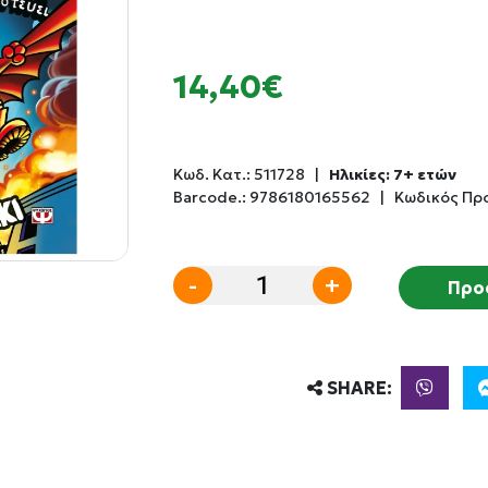
14,40€
Κωδ. Κατ.:
511728
|
Ηλικίες: 7+ ετών
Barcode.:
9786180165562
|
Κωδικός Πρ
-
+
Προ
SHARE: