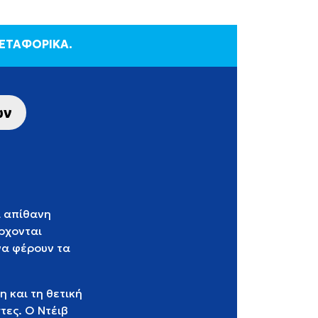
ΜΕΤΑΦΟΡΙΚΑ.
ων
α απίθανη
έρχονται
να φέρουν τα
η και τη θετική
τες. Ο Ντέιβ