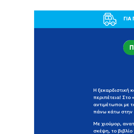
ΓΙΑ
Π
Η ξεκαρδιστική 
περιπέτεια! Στο 
αντιμέτωποι με 
πάνω κάτω στην 
Με χιούμορ, ανατ
σκέψη, το βιβλίο