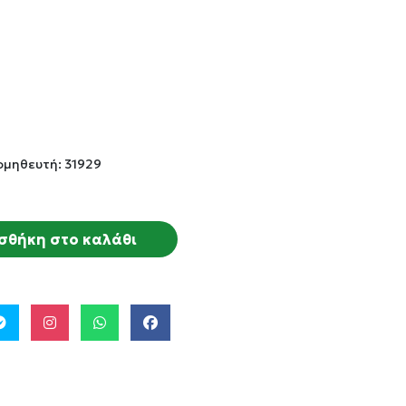
ομηθευτή: 31929
σθήκη στο καλάθι