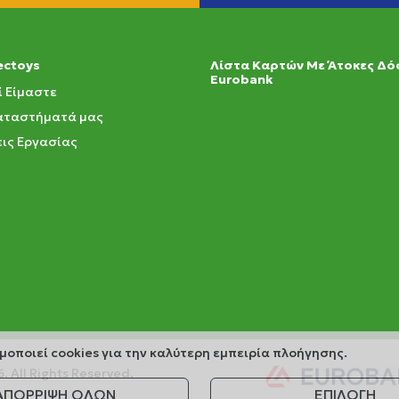
ectoys
Λίστα Καρτών Με Άτοκες Δό
Eurobank
ί Είμαστε
αταστήματά μας
ις Εργασίας
μοποιεί cookies για την καλύτερη εμπειρία πλοήγησης.
6.
All Rights Reserved.
ΑΠΟΡΡΙΨΗ ΟΛΩΝ
ΕΠΙΛΟΓΗ