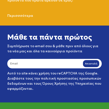
προϊόντα που πρώτα άρεσαν σε εμάς!
Περισσσότερα
Μάθε τα πάντα πρώτος
Συμπλήρωσε το email σου & μάθε πριν από όλους για
τα νέα μας και όλα τα καινούργια προϊόντα
Αποστολή
Αυτό το site κάνει χρήση του reCAPTCHA της Google.
Διαβάστε τους την
πολιτική προστασίας προσωπικών
δεδομένων
και τους
Όρους Χρήσης της Υπηρεσίας
που
εφαρμόζονται.