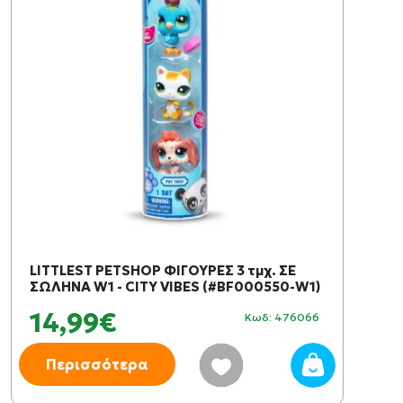
LITTLEST PETSHOP ΦΙΓΟΥΡΕΣ 3 τμχ. ΣΕ
ΣΩΛΗΝΑ W1 - CITY VIBES (#BF000550-W1)
14,99€
Κωδ: 476066
Περισσότερα