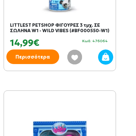
LITTLEST PETSHOP ΦΙΓΟΥΡΕΣ 3 τμχ. ΣΕ
ΣΩΛΗΝΑ W1 - WILD VIBES (#BF000550-W1)
14,99€
Κωδ: 476064
Περισσότερα