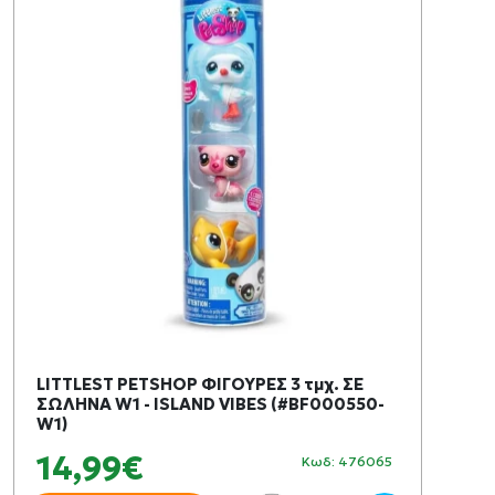
LITTLEST PETSHOP ΦΙΓΟΥΡΕΣ 3 τμχ. ΣΕ
ΣΩΛΗΝΑ W1 - ISLAND VIBES (#BF000550-
W1)
14,99€
Κωδ: 476065