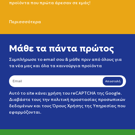
προϊόντα που πρώτα άρεσαν σε εμάς!
Περισσσότερα
Μάθε τα πάντα πρώτος
Συμπλήρωσε το email σου & μάθε πριν από όλους για
τα νέα μας και όλα τα καινούργια προϊόντα
Αποστολή
Αυτό το site κάνει χρήση του reCAPTCHA της Google.
Διαβάστε τους την
πολιτική προστασίας προσωπικών
δεδομένων
και τους
Όρους Χρήσης της Υπηρεσίας
που
εφαρμόζονται.