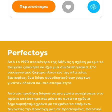
Περισσότερα
Perfectoys
Από το 1990 στο κέντρο της Αθήνας η σχέση μας με το
παιχνίδι ξεκίνησε να έχει μια σύνδεση γλυκιά. Στο
οικογενειακό ζαχαροπλαστείο της πλατείας
Βικτωρίας, ένα δώρο συνοδευτικό των γιορτών
γινόταν ολοένα και πιο απαραίτητο.
Από μία προθήκη δώρων σε μια γωνία συνεχίσαμε στο
πρώτο κατάστημα και μέσα σε αυτά τα χρόνια
δημιουργήσαμε χρόνο με το χρόνο τα επόμενα.
Δίνοντας την προσοχή μας σε προσεγμένα, ποιοτικά