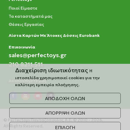
Ποιοί Είμαστε
Τα καταστήματά μας
Θέσεις Εργασίας
Λίστα Καρτών Με Άτοκες Δόσεις Eurobank
Eπικοινωνία
sales@perfectoys.gr
210 8211 511
Διαχείριση ιδιωτικότητας
Η
ιστοσελίδα χρησιμοποιεί cookies για την
Ακολουθήστε μας
καλύτερη εμπειρία πλοήγησης.
ΑΠΟΔΟΧΗ ΟΛΩΝ
ΑΠΟΡΡΙΨΗ ΟΛΩΝ
© Perfectoys Πανταζόπουλος Α.Ε. © 2010 - 2026.
All Rights Reserved.
ΕΠΙΛΟΓΗ