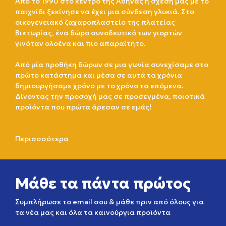
Από το 1990 στο κέντρο της Αθήνας η σχέση μας με το
παιχνίδι ξεκίνησε να έχει μια σύνδεση γλυκιά. Στο
οικογενειακό ζαχαροπλαστείο της πλατείας
Βικτωρίας, ένα δώρο συνοδευτικό των γιορτών
γινόταν ολοένα και πιο απαραίτητο.
Από μία προθήκη δώρων σε μια γωνία συνεχίσαμε στο
πρώτο κατάστημα και μέσα σε αυτά τα χρόνια
δημιουργήσαμε χρόνο με το χρόνο τα επόμενα.
Δίνοντας την προσοχή μας σε προσεγμένα, ποιοτικά
προϊόντα που πρώτα άρεσαν σε εμάς!
Περισσσότερα
Μάθε τα πάντα πρώτος
Συμπλήρωσε το email σου & μάθε πριν από όλους για
τα νέα μας και όλα τα καινούργια προϊόντα