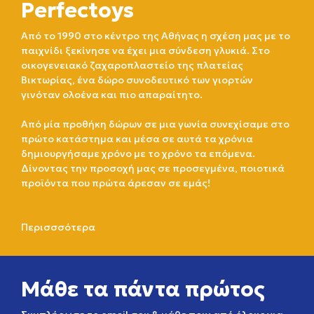
Perfectoys
Από το 1990 στο κέντρο της Αθήνας η σχέση μας με το
παιχνίδι ξεκίνησε να έχει μια σύνδεση γλυκιά. Στο
οικογενειακό ζαχαροπλαστείο της πλατείας
Βικτωρίας, ένα δώρο συνοδευτικό των γιορτών
γινόταν ολοένα και πιο απαραίτητο.
Από μία προθήκη δώρων σε μια γωνία συνεχίσαμε στο
πρώτο κατάστημα και μέσα σε αυτά τα χρόνια
δημιουργήσαμε χρόνο με το χρόνο τα επόμενα.
Δίνοντας την προσοχή μας σε προσεγμένα, ποιοτικά
προϊόντα που πρώτα άρεσαν σε εμάς!
Περισσσότερα
Μάθε τα πάντα πρώτος