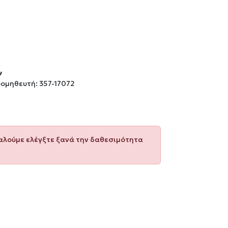
ν
ομηθευτή: 357-17072
καλούμε ελέγξτε ξανά την δαθεσιμότητα