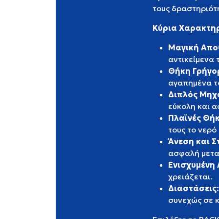
τους δραστηριότη
Κύρια Χαρακτηρ
Μαγική Απο
αντικείμενα 
Θήκη Γρήγο
αγαπημένα το
Διπλός Μηχ
εύκολη και 
Πλαϊνές Θή
τους το νερό
Άνεση και Σ
ασφαλή μετ
Ενισχυμένη
χρειάζεται.
Διαστάσεις:
συνεχώς σε κ