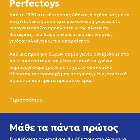
Perfectoys
Από το 1990 στο κέντρο της Αθήνας η σχέση μας με το
παιχνίδι ξεκίνησε να έχει μια σύνδεση γλυκιά. Στο
οικογενειακό ζαχαροπλαστείο της πλατείας
Βικτωρίας, ένα δώρο συνοδευτικό των γιορτών
γινόταν ολοένα και πιο απαραίτητο.
Από μία προθήκη δώρων σε μια γωνία συνεχίσαμε στο
πρώτο κατάστημα και μέσα σε αυτά τα χρόνια
δημιουργήσαμε χρόνο με το χρόνο τα επόμενα.
Δίνοντας την προσοχή μας σε προσεγμένα, ποιοτικά
προϊόντα που πρώτα άρεσαν σε εμάς!
Περισσσότερα
Μάθε τα πάντα πρώτος
Συμπλήρωσε το email σου & μάθε πριν από όλους για