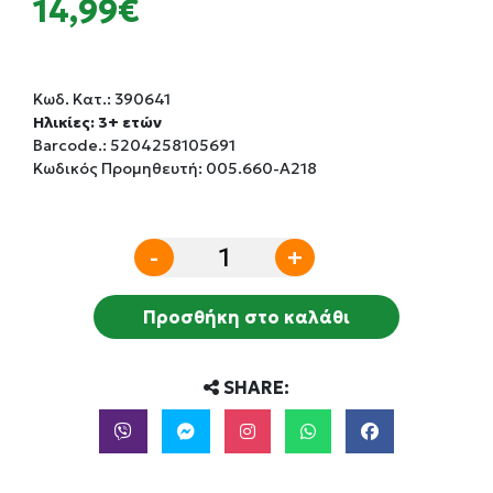
14,99€
Κωδ. Κατ.:
390641
Ηλικίες: 3+ ετών
Barcode.:
5204258105691
Κωδικός Προμηθευτή: 005.660-Α218
-
+
Προσθήκη στο καλάθι
SHARE: