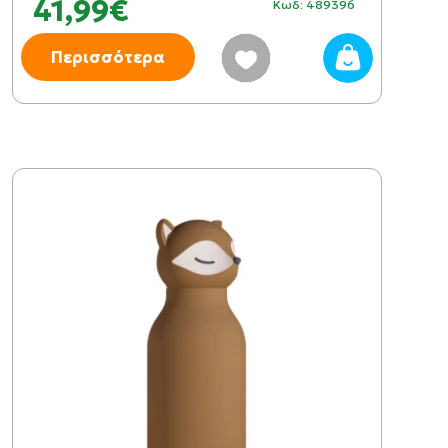
41,99€
Κωδ: 489396
Περισσότερα