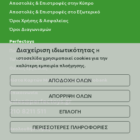
Αποστολές & Επιστροφές στην Κύπρο
Αποστολές & Επιστροφές στο Εξωτερικό
Όροι Χρήσης & Ασφαλείας
Όροι Διαγωνισμών
Perfectoys
Διαχείριση ιδιωτικότητας
Ποιοί Είμαστε
Η
ιστοσελίδα χρησιμοποιεί cookies για την
Τα καταστήματά μας
καλύτερη εμπειρία πλοήγησης.
Θέσεις Εργασίας
Λίστα Καρτών Με Άτοκες Δόσεις Eurobank
ΑΠΟΔΟΧΗ ΟΛΩΝ
Eπικοινωνία
ΑΠΟΡΡΙΨΗ ΟΛΩΝ
sales@perfectoys.gr
210 8211 511
ΕΠΙΛΟΓΗ
ΠΕΡΙΣΣΟΤΕΡΕΣ ΠΛΗΡΟΦΟΡΙΕΣ
Ακολουθήστε μας