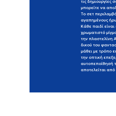
τις δημιουργίες 
μπορείτε να απολ
Το σετ περιλαμβά
αγαπημένους ήρω
Κάθε παιδί είναι
χρωματιστό μίγμα
την πλαστελίνη A
δικού του φαντασ
μάθει με τρόπο ε
την οπτική επεξε
αυτοπεποίθησή το
αποτελείται από 