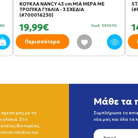
ΚΟΥΚΛΑ NANCY 43 cm ΜΙΑ ΜΕΡΑ ΜΕ
ST
ΤΡΟΠΙΚΑ ΓΥΑΛΙΑ - 3 ΣΧΕΔΙΑ
(#
(#700016230)
19,99€
1
465
Κωδ: 392070
Περισσότερα
Μάθε τα 
 σχέση μας με το
Συμπλήρωσε το emai
η γλυκιά. Στο
νέα μας και όλα τα 
ατείας Βικτωρίας,
ινόταν ολοένα και