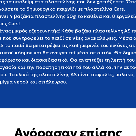
σας τα υπολείμματα πλαστελίνης που δεν χρειάζεστε. Όπου
αύσετε το δημιουργικό παιχνίδι με πλαστελίνα Cars.
νει 4 βαζάκια πλαστελίνης 50g το καθένα και 8 εργαλεί
ες Cars!
 ένας μικρός εξερευνητής! Κάθε βαζάκι πλαστελίνης AS π
 που συντροφεύει το παιδί σε νέες ανακαλύψεις. Μέσα α
S το παιδί θα μετατρέψει τις καθημερινές του εικόνες σε
τικού κόσμου και θα ονειρευτεί μέσα σε αυτόν. Θα δημι
υχάριστο και διασκεδαστικό. Θα αναπτύξει τη λεπτή του 
ργασία και την παρατηρητικότητά του αλλά και την αυτ
υ. Το υλικό της πλαστελίνης AS είναι ασφαλές, μαλακό, 
μίγμα νερού και σιτάλευρου.
Αγόρασαν επίσης