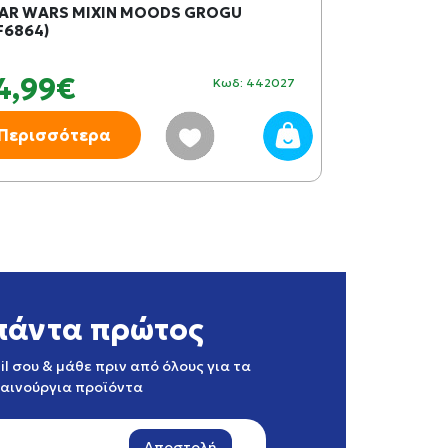
AR WARS MIXIN MOODS GROGU
PLAYMOBIL S
F6864)
ΚΑΤΑΣΤΡΟΦΕ
4,99€
19,74€
Κωδ: 442027
Περισσότερα
Περισσότ
πάντα πρώτος
l σου & μάθε πριν από όλους για τα
καινούργια προϊόντα
Αποστολή