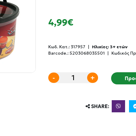
4,99€
Κωδ. Κατ.:
317957
|
Ηλικίες: 3+ ετών
Barcode.:
5203068035501
|
Κωδικός Π
-
+
Προ
SHARE: