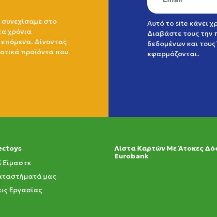
 συνεχίσαμε στο
Αυτό το site κάνει 
τα χρόνια
Διαβάστε τους την
 επόμενα. Δίνοντας
δεδομένων
και τους
ιοτικά προϊόντα που
εφαρμόζονται.
ectoys
Λίστα Καρτών Με Άτοκες Δό
Eurobank
ί Είμαστε
αταστήματά μας
ις Εργασίας