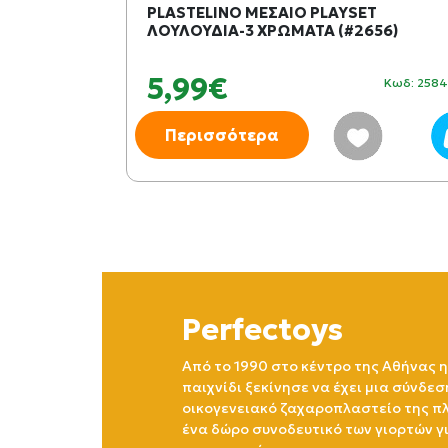
1863-83001)
PLASTELINO ΜΕΣΑΙΟ PLAYSET
ΛΟΥΛΟΥΔΙΑ-3 ΧΡΩΜΑΤΑ (#2656)
5,99€
Κωδ: 353942
Κωδ: 258
Περισσότερα
Perfectoys
Από το 1990 στο κέντρο της Αθήνας η
παιχνίδι ξεκίνησε να έχει μια σύνδεσ
οικογενειακό ζαχαροπλαστείο της πλ
ένα δώρο συνοδευτικό των γιορτών γ