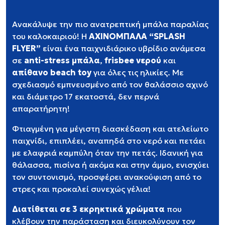
Ανακάλυψε την πιο ανατρεπτική μπάλα παραλίας
του καλοκαιριού! Η
ΑΧΙΝΟΜΠΑΛΑ “SPLASH
FLYER”
είναι ένα παιχνιδιάρικο υβρίδιο ανάμεσα
σε
anti-stress μπάλα
,
frisbee νερού
και
απίθανο beach toy
για όλες τις ηλικίες. Με
σχεδιασμό εμπνευσμένο από τον θαλάσσιο αχινό
και διάμετρο 17 εκατοστά, δεν περνά
απαρατήρητη!
Φτιαγμένη για μέγιστη διασκέδαση και ατελείωτο
παιχνίδι, επιπλέει, αναπηδά στο νερό και πετάει
με ελαφριά καμπύλη όταν την πετάς. Ιδανική για
θάλασσα, πισίνα ή ακόμα και στην άμμο, ενισχύει
τον συντονισμό, προσφέρει ανακούφιση από το
στρες και προκαλεί συνεχώς γέλια!
Διατίθεται σε 3 εκρηκτικά χρώματα
που
κλέβουν την παράσταση και διευκολύνουν τον