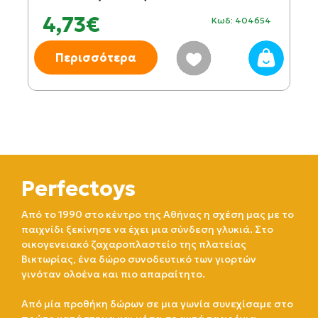
4,73€
Κωδ: 404654
Περισσότερα
Perfectoys
Από το 1990 στο κέντρο της Αθήνας η σχέση μας με το
παιχνίδι ξεκίνησε να έχει μια σύνδεση γλυκιά. Στο
οικογενειακό ζαχαροπλαστείο της πλατείας
Βικτωρίας, ένα δώρο συνοδευτικό των γιορτών
γινόταν ολοένα και πιο απαραίτητο.
Από μία προθήκη δώρων σε μια γωνία συνεχίσαμε στο