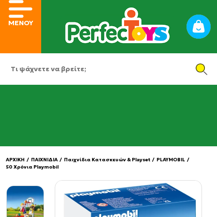
ΜΕΝΟΥ
ΑΡΧΙΚΗ
/
ΠΑΙΧΝΙΔΙΑ
/
Παιχνίδια Κατασκευών & Playset
/
PLAYMOBIL
/
50 Χρόνια Playmobil