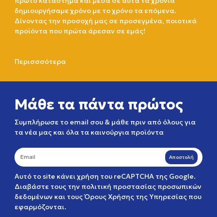
πρώτο κατάστημα και μέσα σε αυτά τα χρόνια
δημιουργήσαμε χρόνο με το χρόνο τα επόμενα.
Δίνοντας την προσοχή μας σε προσεγμένα, ποιοτικά
προϊόντα που πρώτα άρεσαν σε εμάς!
Περισσσότερα
Μάθε τα πάντα πρώτος
Συμπλήρωσε το email σου & μάθε πριν από όλους για
τα νέα μας και όλα τα καινούργια προϊόντα
Αποστολή
Αυτό το site κάνει χρήση του reCAPTCHA της Google.
Διαβάστε τους την
πολιτική προστασίας προσωπικών
δεδομένων
και τους
Όρους Χρήσης της Υπηρεσίας
που
εφαρμόζονται.